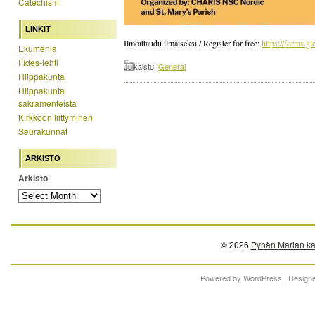
Catechism
LINKIT
Ilmoittaudu ilmaiseksi / Register for free:
https://forms
Ekumenia
Fides-lehti
Julkaistu:
General
Hiippakunta
Hiippakunta
sakramenteista
Kirkkoon liittyminen
Seurakunnat
ARKISTO
Arkisto
© 2026
Pyhän Marian ka
Powered by
WordPress
| Design