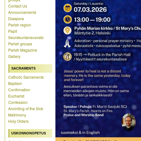
Contact Us
Announcements
Diaspora
Parish region
Papit
Seurakuntaneuvosto
Parish groups
Parish Magazine
Gallery
SACRAMENTS
Catholic Sacraments
Baptism
Confirmation
Eucharist
Confession
Anointing of the Sick
Matrimony
Holy Orders
USKONNONOPETUS