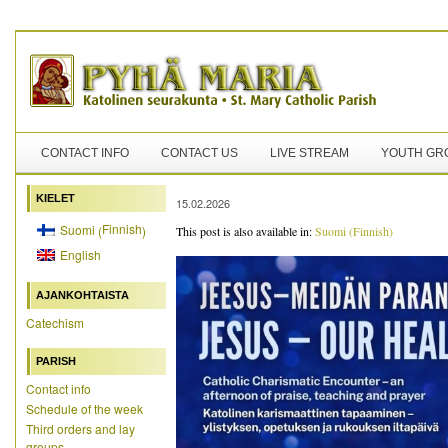
CONTACT INFO
CONTACT US
LIVE STREAM
YOUTH GR
KIELET
15.02.2026
Finnish
Suomi
(
)
This post is also available in:
Suomi
(
Finnish
)
English
AJANKOHTAISTA
Catechism
PARISH
Contact info
Schedule of the week
Third orders and lay
groups