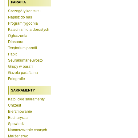
PARAFIA
Szczegóły kontaktu
Napisz do nas
Program tygodnia
Katechizm dla dorosłych
Ogłoszenia
Diaspora
Terytorium parafii
Papit
Seurakuntaneuvosto
Grupy w parafii
Gazeta parafialna
Fotografie
SAKRAMENTY
Katolickie sakramenty
Chrzest
Bierzmowanie
Eucharystia
Spowiedź
Namaszczenie chorych
Małżeństwo