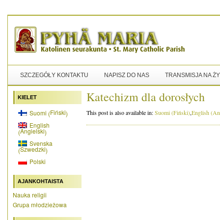
SZCZEGÓŁY KONTAKTU
NAPISZ DO NAS
TRANSMISJA NA Ż
Katechizm dla dorosłych
KIELET
Fiński
Suomi
This post is also available in:
Suomi
(
Fiński
)
English
(
An
(
)
English
Angielski
(
)
Svenska
Szwedzki
(
)
Polski
AJANKOHTAISTA
Nauka religii
Grupa młodzieżowa