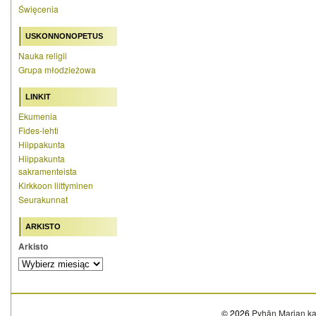
Święcenia
USKONNONOPETUS
Nauka religii
Grupa młodzieżowa
LINKIT
Ekumenia
Fides-lehti
Hiippakunta
Hiippakunta
sakramenteista
Kirkkoon liittyminen
Seurakunnat
ARKISTO
Arkisto
© 2026
Pyhän Marian ka