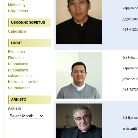
Matrimony
kappalain
Holy Orders
jigger.gan
USKONNONOPETUS
045-6182
Catechism
LINKIT
Ekumenia
Isä Johann
Fides-lehti
Hiippakunta
kappalain
Hiippakunta
sakramenteista
johannes.d
Kirkkoon liittyminen
Seurakunnat
045-7872
ARKISTO
Arkisto
Isä Ryszad
assistentti