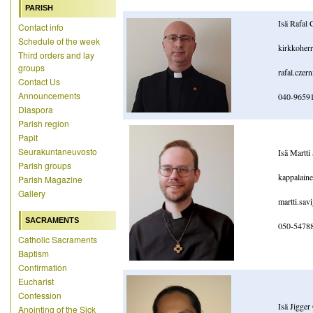
PARISH
Isä Rafal 
Contact info
Schedule of the week
kirkkoherr
Third orders and lay
groups
rafal.czern
Contact Us
Announcements
040-9659
Diaspora
Parish region
Papit
Seurakuntaneuvosto
Isä Martti
Parish groups
kappalain
Parish Magazine
Gallery
martti.savi
SACRAMENTS
050-5478
Catholic Sacraments
Baptism
Confirmation
Eucharist
Confession
Isä Jigger
Anointing of the Sick