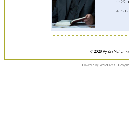
rmis(at)scj
044-231 
© 2026
Pyhän Marian ka
Powered by
WordPress
| Design