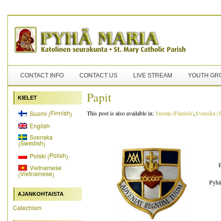
CONTACT INFO
CONTACT US
LIVE STREAM
YOUTH GR
Papit
KIELET
Finnish
Suomi
This post is also available in:
Suomi
(
Finnish
)
Svenska
(
(
)
English
Svenska
Swedish
(
)
Polish
Polski
(
)
P
Vietnamese
Vietnamese
(
)
Pyhä
AJANKOHTAISTA
Catechism