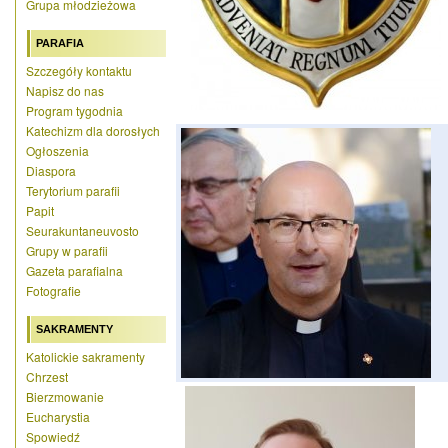
Grupa młodzieżowa
PARAFIA
Szczegóły kontaktu
Napisz do nas
Program tygodnia
Katechizm dla dorosłych
Ogłoszenia
Diaspora
Terytorium parafii
Papit
Seurakuntaneuvosto
Grupy w parafii
Gazeta parafialna
Fotografie
SAKRAMENTY
Katolickie sakramenty
Chrzest
Bierzmowanie
Eucharystia
Spowiedź