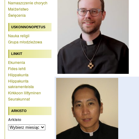
Namaszczenie chorych
Małżeństwo
Święcenia
USKONNONOPETUS
Nauka religii
Grupa młodzieżowa
LINKIT
Ekumenia
Fides-lehti
Hiippakunta
Hiippakunta
sakramenteista
Kirkkoon liittyminen
Seurakunnat
ARKISTO
Arkisto