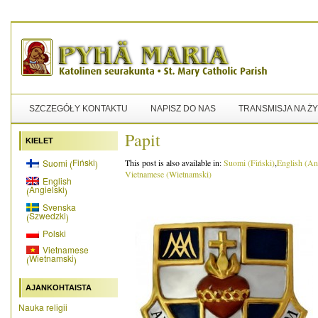
SZCZEGÓŁY KONTAKTU
NAPISZ DO NAS
TRANSMISJA NA Ż
Papit
KIELET
Fiński
Suomi
This post is also available in:
Suomi
(
Fiński
)
English
(
An
(
)
Vietnamese
(
Wietnamski
)
English
Angielski
(
)
Svenska
Szwedzki
(
)
Polski
Vietnamese
Wietnamski
(
)
AJANKOHTAISTA
Nauka religii