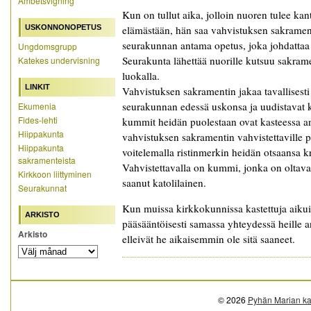
Ämbetsvigning
Kun on tullut aika, jolloin nuoren tulee ka
USKONNONOPETUS
elämästään, hän saa vahvistuksen sakrament
seurakunnan antama opetus, joka johdattaa 
Ungdomsgrupp
Seurakunta lähettää nuorille kutsuu sakra
Katekes undervisning
luokalla.
LINKIT
Vahvistuksen sakramentin jakaa tavallisesti
seurakunnan edessä uskonsa ja uudistavat 
Ekumenia
Fides-lehti
kummit heidän puolestaan ovat kasteessa ant
Hiippakunta
vahvistuksen sakramentin vahvistettaville 
Hiippakunta
voitelemalla ristinmerkin heidän otsaansa kri
sakramenteista
Vahvistettavalla on kummi, jonka on oltava
Kirkkoon liittyminen
saanut katolilainen.
Seurakunnat
Kun muissa kirkkokunnissa kastettuja aikui
ARKISTO
pääsääntöisesti samassa yhteydessä heille 
Arkisto
elleivät he aikaisemmin ole sitä saaneet.
© 2026
Pyhän Marian ka