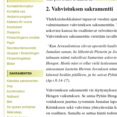
Kontaktinformation
2. Vahvistuksen sakramentti
Kontakta oss
Veckans program
Yhdeksäsluokkalaiset tapaavat vuoden ajan
Katekes för vuxna
valmistautuen vahvistuksen sakramenttiin.
Ilmoitukset
uskovien kanssa he osallistuvat velvoittavii
Diaspora
Vahvistuksen sakramenttia vietetään tavalli
Församlingens område
Papit
“Kun Jerusalemissa olevat apostolit kuuliv
Seurakuntaneuvosto
Jumalan sanan, he lähettivät Pietarin ja J
Grupper i församlingen
tultuaan nämä rukoilivat Samarian uskovien
Församlingsblad
Hengen. Henki näet ei ollut vielä laskeutun
Bilder
ainoastaan kastettu Herran Jeesuksen nime
SAKRAMENTEN
kätensä heidän päälleen, ja he saivat Pyh
(Ap.t 8:14-17).
Katolska sakramenten
Dop
Vahvistuksen sakramentti vie täyttymyksee
Konfirmation
Hengen vaikutuksen. Se antaa Pyhän Hengen l
Nattvard
voidakseen juurtua syvemmin Jumalan lapse
Bikt
De sjukas smörjelse
Kristukseen sekä vahvistua yhteydessään k
Äktenskap
on osallinen. Samalla se auttaa häntä todis