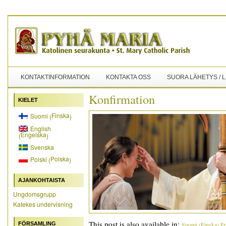
KONTAKTINFORMATION
KONTAKTA OSS
SUORA LÄHETYS / 
Konfirmation
KIELET
Finska
Suomi
(
)
English
Engelska
(
)
Svenska
Polska
Polski
(
)
AJANKOHTAISTA
Ungdomsgrupp
Katekes undervisning
This post is also available in:
FÖRSAMLING
Suomi
(
Finska
)
En