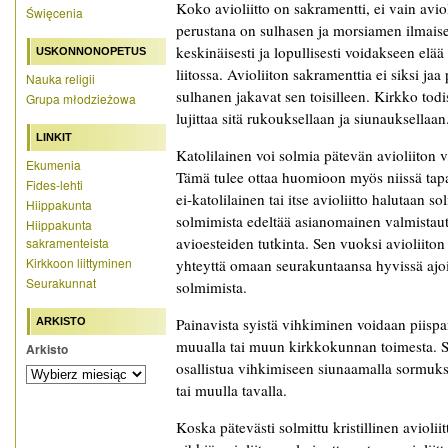
Koko avioliitto on sakramentti, ei vain avio
Święcenia
perustana on sulhasen ja morsiamen ilmaisem
keskinäisesti ja lopullisesti voidakseen elä
USKONNONOPETUS
liitossa. Avioliiton sakramenttia ei siksi ja
Nauka religii
sulhanen jakavat sen toisilleen. Kirkko todis
Grupa młodzieżowa
lujittaa sitä rukouksellaan ja siunauksellaan
LINKIT
Katolilainen voi solmia pätevän avioliiton v
Ekumenia
Tämä tulee ottaa huomioon myös niissä tapa
Fides-lehti
ei-katolilainen tai itse avioliitto halutaan s
Hiippakunta
solmimista edeltää asianomainen valmista
Hiippakunta
avioesteiden tutkinta. Sen vuoksi avioliiton
sakramenteista
Kirkkoon liittyminen
yhteyttä omaan seurakuntaansa hyvissä ajoi
Seurakunnat
solmimista.
Painavista syistä vihkiminen voidaan piispa
ARKISTO
muualla tai muun kirkkokunnan toimesta. Si
Arkisto
osallistua vihkimiseen siunaamalla sormuks
tai muulla tavalla.
Koska pätevästi solmittu kristillinen aviolii