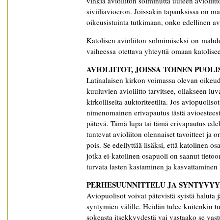
vihkiä avioliiton solminutta uuteen avioliit
siviiliavioeron. Joissakin tapauksissa on m
oikeusistuinta tutkimaan, onko edellinen avio
Katolisen avioliiton solmimiseksi on mahd
vaiheessa otettava yhteyttä omaan katolise
AVIOLIITOT, JOISSA TOINEN PUOL
Latinalaisen kirkon voimassa olevan oikeu
kuuluvien avioliitto tarvitsee, ollakseen l
kirkolliselta auktoriteetilta. Jos aviopuolis
nimenomainen erivapautus tästä avioesteestä 
pätevä. Tämä lupa tai tämä erivapautus ede
tuntevat avioliiton olennaiset tavoitteet ja o
pois. Se edellyttää lisäksi, että katolinen 
jotka ei-katolinen osapuoli on saanut tieto
turvata lasten kastaminen ja kasvattaminen
PERHESUUNNITTELU JA SYNTYVY
Aviopuolisot voivat pätevistä syistä haluta
syntymien välille. Heidän tulee kuitenkin t
sokeasta itsekkyydestä vai vastaako se va