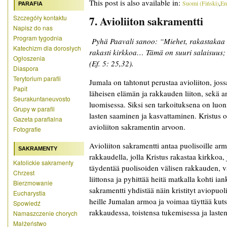
This post is also available in:
Suomi
(
Fiński
)
En
PARAFIA
Szczegóły kontaktu
7. Avioliiton sakramentti
Napisz do nas
Program tygodnia
Pyhä Paavali sanoo: “Miehet, rakastakaa 
Katechizm dla dorosłych
rakasti kirkkoa… Tämä on suuri salaisuus; 
Ogłoszenia
(Ef. 5: 25,32).
Diaspora
Terytorium parafii
Jumala on tahtonut perustaa avioliiton, jos
Papit
läheisen elämän ja rakkauden liiton, sekä a
Seurakuntaneuvosto
luomisessa. Siksi sen tarkoituksena on luo
Grupy w parafii
lasten saaminen ja kasvattaminen. Kristus o
Gazeta parafialna
avioliiton sakramentin arvoon.
Fotografie
Avioliiton sakramentti antaa puolisoille ar
SAKRAMENTY
rakkaudella, jolla Kristus rakastaa kirkkoa,
Katolickie sakramenty
täydentää puolisoiden välisen rakkauden, 
Chrzest
liittonsa ja pyhittää heitä matkalla kohti ia
Bierzmowanie
sakramentti yhdistää näin kristityt aviopuol
Eucharystia
heille Jumalan armoa ja voimaa täyttää ku
Spowiedź
rakkaudessa, toistensa tukemisessa ja laste
Namaszczenie chorych
Małżeństwo