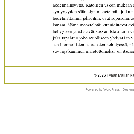
hedelmällisyyttä. Katolisen uskon mukaan a
syntyvyyden sääntelyn menetelmät, jotka pe
hedelmättömiin jaksoihin, ovat sopusoinnuss
kanssa. Nämä menetelmät kunnioittavat avi
hellyyteen ja edistävät kasvamista aitoon v
joka tapahtuu joko aviolliseen yhdyntään va
sen luonnollisten seurausten kehittyessä, p
suvunjatkaminen mahdottomaksi, on itsess
© 2026
Pyhän Marian ka
Powered by
WordPress
| Design