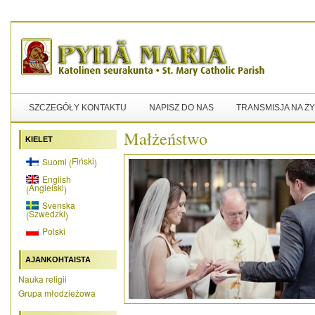
SZCZEGÓŁY KONTAKTU
NAPISZ DO NAS
TRANSMISJA NA Ż
Małżeństwo
KIELET
Fiński
Suomi
(
)
English
Angielski
(
)
Svenska
Szwedzki
(
)
Polski
AJANKOHTAISTA
Nauka religii
Grupa młodzieżowa