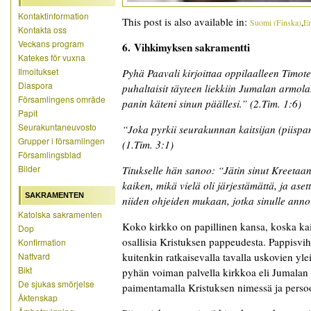
Kontaktinformation
This post is also available in:
Suomi
(
Finska
)
En
Kontakta oss
Veckans program
6. Vihkimyksen sakramentti
Katekes för vuxna
Ilmoitukset
Pyhä Paavali kirjoittaa oppilaalleen Timote
Diaspora
puhaltaisit täyteen liekkiin Jumalan armola
Församlingens område
panin käteni sinun päällesi.” (2.Tim. 1:6)
Papit
Seurakuntaneuvosto
“Joka pyrkii seurakunnan kaitsijan (piispa
Grupper i församlingen
(1.Tim. 3:1)
Församlingsblad
Bilder
Titukselle hän sanoo: “Jätin sinut Kreetaan s
kaiken, mikä vielä oli järjestämättä, ja as
SAKRAMENTEN
niiden ohjeiden mukaan, jotka sinulle annoi
Katolska sakramenten
Koko kirkko on papillinen kansa, koska kaik
Dop
osallisia Kristuksen pappeudesta. Pappisv
Konfirmation
Nattvard
kuitenkin ratkaisevalla tavalla uskovien yl
Bikt
pyhän voiman palvella kirkkoa eli Jumalan 
De sjukas smörjelse
paimentamalla Kristuksen nimessä ja perso
Äktenskap