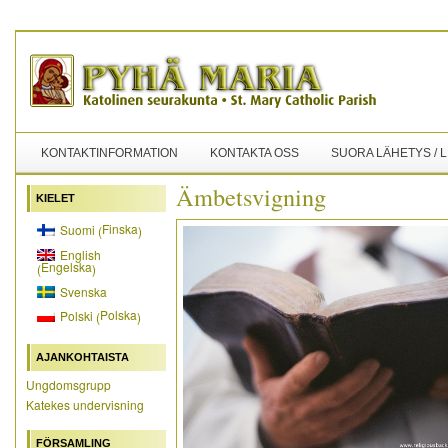
KONTAKTINFORMATION
KONTAKTA OSS
SUORA LÄHETYS / 
Ämbetsvigning
KIELET
Finska
Suomi
(
)
English
Engelska
(
)
Svenska
Polska
Polski
(
)
AJANKOHTAISTA
Ungdomsgrupp
Katekes undervisning
FÖRSAMLING