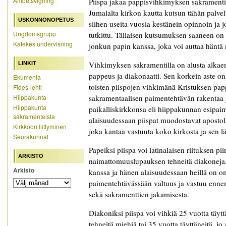
Ämbetsvigning
Piispa jakaa pappisvihkimyksen sakramentin 
Jumalalta kirkon kautta kutsun tähän palve
USKONNONOPETUS
siihen useita vuosia kestänein opinnoin ja j
Ungdomsgrupp
tutkittu. Tällaisen kutsumuksen saaneen on 
Katekes undervisning
jonkun papin kanssa, joka voi auttaa häntä 
Vihkimyksen sakramentilla on alusta alkaen 
LINKIT
pappeus ja diakonaatti. Sen korkein aste on
Ekumenia
toisten piispojen vihkimänä Kristuksen pa
Fides-lehti
Hiippakunta
sakramentaalisen paimentehtävän rakentaa 
Hiippakunta
paikalliskirkkonsa eli hiippakunnan esipa
sakramenteista
alaisuudessaan piispat muodostavat apostoli
Kirkkoon liittyminen
joka kantaa vastuuta koko kirkosta ja sen l
Seurakunnat
Papeiksi piispa voi latinalaisen riituksen pii
ARKISTO
naimattomuuslupauksen tehneitä diakoneja
Arkisto
kanssa ja hänen alaisuudessaan heillä on o
paimentehtävässään valtuus ja vastuu enne
sekä sakramenttien jakamisesta.
Diakoniksi piispa voi vihkiä 25 vuotta täy
tehneitä miehiä tai 35 vuotta täyttäneitä, jo