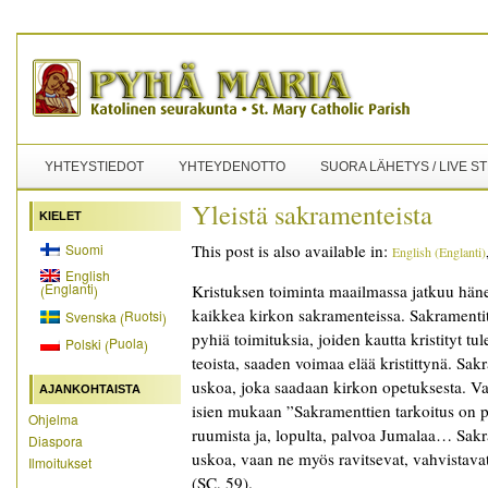
YHTEYSTIEDOT
YHTEYDENOTTO
SUORA LÄHETYS / LIVE S
Yleistä sakramenteista
KIELET
Suomi
This post is also available in:
English
(
Englanti
)
English
Englanti
Kristuksen toiminta maailmassa jatkuu hän
(
)
kaikkea kirkon sakramenteissa. Sakramentit
Ruotsi
Svenska
(
)
pyhiä toimituksia, joiden kautta kristityt tu
Puola
Polski
(
)
teoista, saaden voimaa elää kristittynä. Sak
uskoa, joka saadaan kirkon opetuksesta. Va
AJANKOHTAISTA
isien mukaan ”Sakramenttien tarkoitus on p
Ohjelma
ruumista ja, lopulta, palvoa Jumalaa… Sakra
Diaspora
uskoa, vaan ne myös ravitsevat, vahvistavat 
Ilmoitukset
(SC, 59).