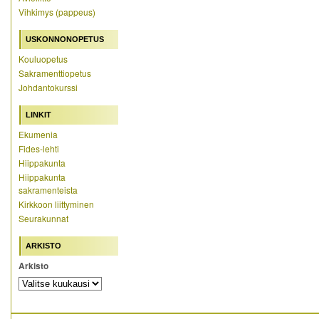
Vihkimys (pappeus)
USKONNONOPETUS
Kouluopetus
Sakramenttiopetus
Johdantokurssi
LINKIT
Ekumenia
Fides-lehti
Hiippakunta
Hiippakunta
sakramenteista
Kirkkoon liittyminen
Seurakunnat
ARKISTO
Arkisto