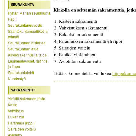
SEURAKUNTA
Kirkolla on seitsemän sakramenttia, jotk
Pyhän Marian seurakunta
Papit
Kasteen sakramentti
Seurakuntaneuvosto
Vahvistuksen sakramentti
Sääntökuntamaallikot ja
Eukaristian sakramentti
ryhmät
Parannuksen sakramentti eli rippi
Seurakunnan historiaa
Sairaiden voitelu
Seurakunnan alue
Papiksi vihkiminen
Kirkkorakennus ja taide
Avioliiton sakramentti
Lasimaalaukset, ristintie
ja lippu
Seurakuntalehti
Lisää sakramenteista voi lukea
hiippakunnan
Nuorisotyö
SAKRAMENTIT
Yleistä sakramenteista
Kaste
Vahvistus
Eukaristia
Parannus (rippi)
Sairaiden voitelu
Avioliitto