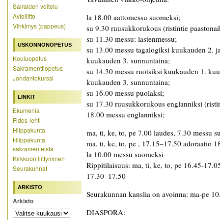
Sairaiden voitelu
Avioliitto
la 18.00 aattomessu suomeksi;
Vihkimys (pappeus)
su 9.30 ruusukkorukous (ristintie paaston
su 11.30 messu: lastenmessu;
USKONNONOPETUS
su 13.00 messu tagalogiksi kuukauden 2. j
Kouluopetus
kuukauden 3. sunnuntaina;
Sakramenttiopetus
su 14.30 messu ruotsiksi kuukauden 1. ku
Johdantokurssi
kuukauden 3. sunnuntaina;
su 16.00 messu puolaksi;
LINKIT
su 17.30 ruusukkorukous englanniksi (risti
Ekumenia
18.00 messu englanniksi;
Fides-lehti
Hiippakunta
ma, ti, ke, to, pe 7.00 laudes, 7.30 messu s
Hiippakunta
ma, ti, ke, to, pe , 17.15–17.50 adoraatio 1
sakramenteista
la 10.00 messu suomeksi
Kirkkoon liittyminen
Rippitilaisuus: ma, ti, ke, to, pe 16.45-17.0
Seurakunnat
17.30–17.50
ARKISTO
Seurakunnan kanslia on avoinna: ma-pe 10
Arkisto
DIASPORA: