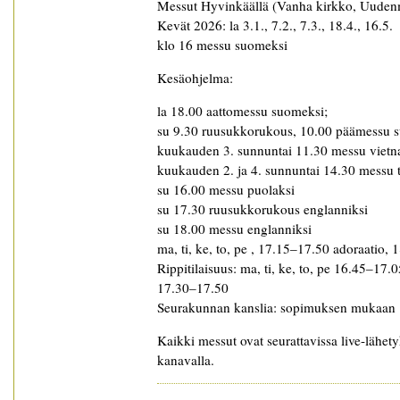
Messut Hyvinkäällä (Vanha kirkko, Uude
Kevät 2026: la 3.1., 7.2., 7.3., 18.4., 16.5.
klo 16 messu suomeksi
Kesäohjelma:
la 18.00 aattomessu suomeksi;
su 9.30 ruusukkorukous, 10.00 päämessu 
kuukauden 3. sunnuntai 11.30 messu vietn
kuukauden 2. ja 4. sunnuntai 14.30 messu 
su 16.00 messu puolaksi
su 17.30 ruusukkorukous englanniksi
su 18.00 messu englanniksi
ma, ti, ke, to, pe , 17.15–17.50 adoraatio, 
Rippitilaisuus: ma, ti, ke, to, pe 16.45–17.
17.30–17.50
Seurakunnan kanslia: sopimuksen mukaan
Kaikki messut ovat seurattavissa live-lähe
kanavalla.