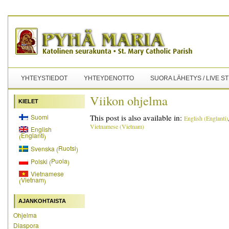
YHTEYSTIEDOT
YHTEYDENOTTO
SUORA LÄHETYS / LIVE S
Viikon ohjelma
KIELET
Suomi
This post is also available in:
English
(
Englanti
)
Vietnamese
(
Vietnam
)
English
Englanti
(
)
Ruotsi
Svenska
(
)
Puola
Polski
(
)
Vietnamese
Vietnam
(
)
AJANKOHTAISTA
Ohjelma
Diaspora