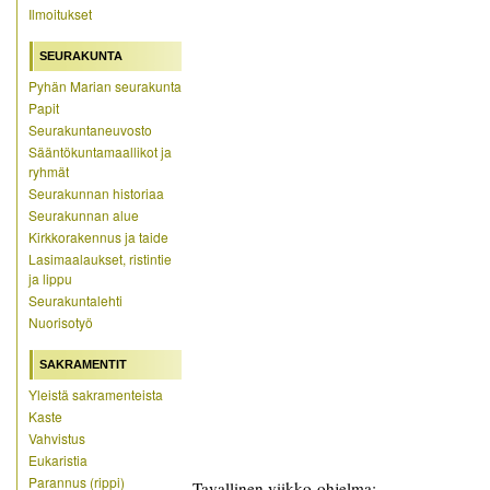
Ilmoitukset
SEURAKUNTA
Pyhän Marian seurakunta
Papit
Seurakuntaneuvosto
Sääntökuntamaallikot ja
ryhmät
Seurakunnan historiaa
Seurakunnan alue
Kirkkorakennus ja taide
Lasimaalaukset, ristintie
ja lippu
Seurakuntalehti
Nuorisotyö
SAKRAMENTIT
Yleistä sakramenteista
Kaste
Vahvistus
Eukaristia
Parannus (rippi)
Tavallinen viikko-ohjelma: