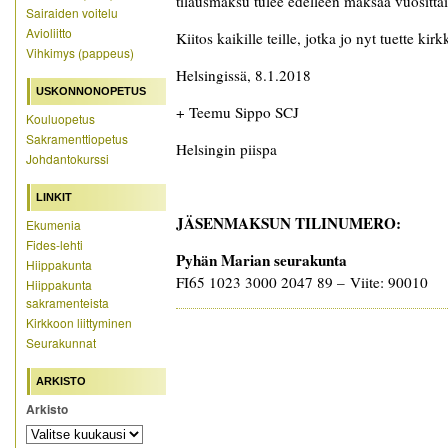
tilausmaksu tulee edelleen maksaa vuosittai
Sairaiden voitelu
Avioliitto
Kiitos kaikille teille, jotka jo nyt tuette kir
Vihkimys (pappeus)
Helsingissä, 8.1.2018
USKONNONOPETUS
+ Teemu Sippo SCJ
Kouluopetus
Sakramenttiopetus
Helsingin piispa
Johdantokurssi
LINKIT
JÄSENMAKSUN TILINUMERO:
Ekumenia
Fides-lehti
Pyhän Marian seurakunta
Hiippakunta
FI65 1023 3000 2047 89 – Viite: 90010
Hiippakunta
sakramenteista
Kirkkoon liittyminen
Seurakunnat
ARKISTO
Arkisto