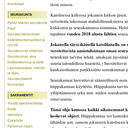
Ilmoitukset
tässä asiassa.
Katolisessa kirkossa jokainen kirkon jäsen,
SEURAKUNTA
velvoitettu tukemaan mahdollisuuksiensa m
Pyhän Marian seurakunta
kirkkonsa ja seurakuntansa toimintaa. Hels
Papit
vuoden 2018 alusta lähtien
tapahtuu
seuraa
Seurakuntaneuvosto
Sääntökuntamaallikot ja
Jokaisella täysi-ikäisellä katolilaisella o
ryhmät
verotettavista ansiotuloistaan oman seur
Seurakunnan historiaa
Seurakunnan alue
tietenkään tarvitse tehdä, ainakaan täysimää
Kirkkorakennus ja taide
suuria taloudellisia haasteita.) Suositeltav
Lasimaalaukset, ristintie
kuukausittainen pankkisiirto seurakunnan jäs
ja lippu
Seurakuntalehti
Seurakunnat luovuttavat säännöllisesti noin
Nuorisotyö
hiippakunnan käyttöön. Hiippakunta tarvitse
ylläpitämiseen sekä mm. niiden seurakuntie
SAKRAMENTIT
omavaraisia.
Yleistä sakramenteista
Kaste
Tämä ohje kumoaa kaikki aikaisemmat kir
Vahvistus
koskevat ohjeet.
Hiippakuntaa voi kuitenki
Eukaristia
tähänkin asti, samoin jokaiseen katoliseen k
Parannus (rippi)