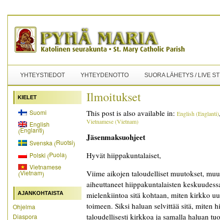
YHTEYSTIEDOT
YHTEYDENOTTO
SUORA LÄHETYS / LIVE S
Ilmoitukset
KIELET
Suomi
This post is also available in:
English
(
Englanti
)
Vietnamese
(
Vietnam
)
English
Englanti
(
)
Jäsenmaksuohjeet
Ruotsi
Svenska
(
)
Puola
Hyvät hiippakuntalaiset,
Polski
(
)
Vietnamese
Vietnam
Viime aikojen taloudelliset muutokset, mu
(
)
aiheuttaneet hiippakuntalaisten keskuudes
AJANKOHTAISTA
mielenkiintoa sitä kohtaan, miten kirkko uus
toimeen. Siksi haluan selvittää sitä, miten h
Ohjelma
taloudellisesti kirkkoa ja samalla haluan t
Diaspora