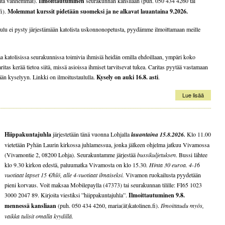
 sitä vanhemmat).
Ilmoittautuminen
seurakunnan kansliaan (puh. 050 434 4260 tai
fi).
Molemmat kurssit pidetään suomeksi ja ne alkavat lauantaina
9.2026.
ulu ei pysty järjestämään katolista uskonnonopetusta, pyydämme ilmoittamaan meille
aa katolisissa seurakunnissa toimivia ihmisiä heidän omilla ehdoillaan, ympäri koko
ritas kerää tietoa siitä, missä asioissa ihmiset tarvitsevat tukea. Caritas pyytää vastamaan
ään kyselyyn. Linkki on ilmoitustaululla.
Kysely on auki 16.8. asti
.
Lue lisää
Hiippakuntajuhla
järjestetään tänä vuonna Lohjalla
lauantaina 15.8.2026.
Klo 11.00
vietetään Pyhän Laurin kirkossa juhlamessua, jonka jälkeen ohjelma jatkuu Vivamossa
(Vivamontie 2, 08200 Lohja). Seurakuntamme järjestää
bussikuljetuksen
. Bussi lähtee
klo 9.30 kirkon edestä, paluumatka Vivamosta on klo 15.30
. Hinta 30 euroa. 4-16
vuotiaat lapset 15 €/hlö, alle 4-vuotiaat ilmaiseksi.
Vivamon ruokailusta pyydetään
pieni korvaus. Voit maksaa Mobilepaylla (47373) tai seurakunnan tilille: FI65 1023
3000 2047 89. Kirjoita viestiksi ”hiippakuntajuhla”.
Ilmoittautuminen 9.8.
mennessä kansliaan
(puh. 050 434 4260, maria(ät)katolinen.fi).
Ilmoittaudu myös,
vaikka tulisit omalla kyydillä.