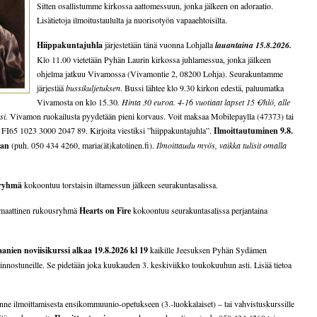
Sitten osallistumme kirkossa aattomessuun, jonka jälkeen on adoraatio.
Lisätietoja ilmoitustaululta ja nuorisotyön vapaaehtoisilta.
Hiippakuntajuhla
järjestetään tänä vuonna Lohjalla
lauantaina 15.8.2026.
Klo 11.00 vietetään Pyhän Laurin kirkossa juhlamessua, jonka jälkeen
ohjelma jatkuu Vivamossa (Vivamontie 2, 08200 Lohja). Seurakuntamme
järjestää
bussikuljetuksen
. Bussi lähtee klo 9.30 kirkon edestä, paluumatka
Vivamosta on klo 15.30
. Hinta 30 euroa. 4-16 vuotiaat lapset 15 €/hlö, alle
si.
Vivamon ruokailusta pyydetään pieni korvaus. Voit maksaa Mobilepaylla (47373) tai
: FI65 1023 3000 2047 89. Kirjoita viestiksi ”hiippakuntajuhla”.
Ilmoittautuminen 9.8.
aan
(puh. 050 434 4260, maria(ät)katolinen.fi).
Ilmoittaudu myös, vaikka tulisit omalla
 ryhmä
kokoontuu torstaisin iltamessun jälkeen seurakuntasalissa.
smaattinen rukousryhmä
Hearts on Fire
kokoontuu seurakuntasalissa perjantaina
anien noviisikurssi alkaa 19.8.2026 kl 19
kaikille Jeesuksen Pyhän Sydämen
innostuneille. Se pidetään joka kuukauden 3. keskiviikko toukokuuhun asti. Lisää tietoa
ne ilmoittamisesta ensikommuunio-opetukseen (3.-luokkalaiset) – tai vahvistuskurssille