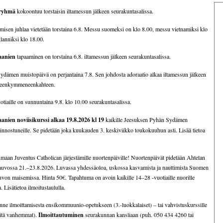
 ryhmä
kokoontuu torstaisin iltamessun jälkeen seurakuntasalissa.
misen juhlaa vietetään torstaina 6.8. Messu suomeksi on klo 8.00, messu vietnamiksi klo
lanniksi klo 18.00.
aanien
tapaaminen on torstaina 6.8. iltamessun jälkeen seurakuntasalissa.
dämen muistopäivä on perjantaina 7.8. Sen johdosta adoraatio alkaa iltamessun jälkeen
ahteenkymmeneenkahteen.
tiaille on sunnuntaina 9.8. klo 10.00 seurakuntasalissa.
anien noviisikurssi alkaa 19.8.2026 kl 19
kaikille Jeesuksen Pyhän Sydämen
innostuneille. Se pidetään joka kuukauden 3. keskiviikko toukokuuhun asti. Lisää tietoa
umaan Juventus Catholican järjestämille nuortenpäiville! Nuortenpäivät pidetään Ahtelan
auvossa 21.–23.8.2026. Luvassa yhdessäoloa, uskossa kasvamista ja nauttimista Suomen
uvon maisemissa. Hinta 50€. Tapahtuma on avoin kaikille 14–28 -vuotiaille nuorille
. Lisätietoa ilmoitustaululla.
ne ilmoittamisesta ensikommuunio-opetukseen (3.-luokkalaiset) – tai vahvistuskurssille
 sitä vanhemmat).
Ilmoittautuminen
seurakunnan kansliaan (puh. 050 434 4260 tai