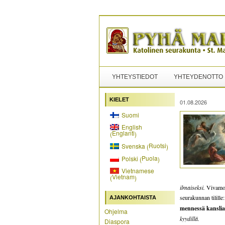
YHTEYSTIEDOT
YHTEYDENOTTO
KIELET
01.08.2026
Suomi
English
Englanti
(
)
Ruotsi
Svenska
(
)
Puola
Polski
(
)
Vietnamese
Vietnam
(
)
ilmaiseksi.
Vivamon 
seurakunnan tilille
AJANKOHTAISTA
mennessä kansli
Ohjelma
kyydillä.
Diaspora