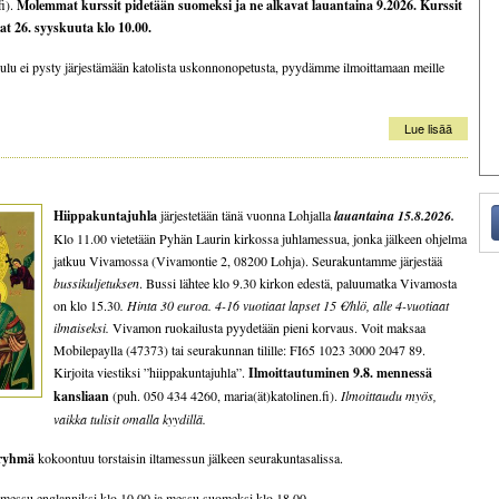
fi).
Molemmat kurssit pidetään suomeksi ja ne alkavat lauantaina
9.2026. Kurssit
at 26. syyskuuta klo 10.00.
ulu ei pysty järjestämään katolista uskonnonopetusta, pyydämme ilmoittamaan meille
Lue lisää
Hiippakuntajuhla
järjestetään tänä vuonna Lohjalla
lauantaina 15.8.2026.
Klo 11.00 vietetään Pyhän Laurin kirkossa juhlamessua, jonka jälkeen ohjelma
jatkuu Vivamossa (Vivamontie 2, 08200 Lohja). Seurakuntamme järjestää
bussikuljetuksen
. Bussi lähtee klo 9.30 kirkon edestä, paluumatka Vivamosta
on klo 15.30
. Hinta 30 euroa. 4-16 vuotiaat lapset 15 €/hlö, alle 4-vuotiaat
ilmaiseksi.
Vivamon ruokailusta pyydetään pieni korvaus. Voit maksaa
Mobilepaylla (47373) tai seurakunnan tilille: FI65 1023 3000 2047 89.
Kirjoita viestiksi ”hiippakuntajuhla”.
Ilmoittautuminen 9.8. mennessä
kansliaan
(puh. 050 434 4260, maria(ät)katolinen.fi).
Ilmoittaudu myös,
vaikka tulisit omalla kyydillä.
 ryhmä
kokoontuu torstaisin iltamessun jälkeen seurakuntasalissa.
 messu englanniksi klo 10.00 ja messu suomeksi klo 18.00.