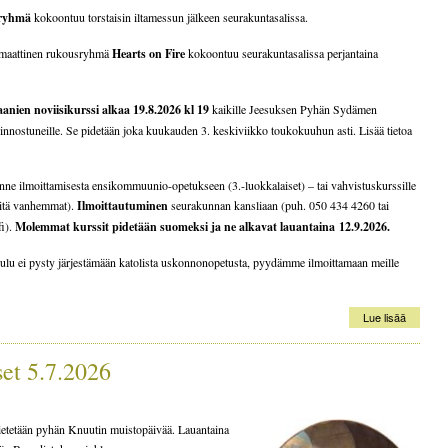
 ryhmä
kokoontuu torstaisin iltamessun jälkeen seurakuntasalissa.
smaattinen rukousryhmä
Hearts on Fire
kokoontuu seurakuntasalissa perjantaina
anien noviisikurssi alkaa 19.8.2026 kl 19
kaikille Jeesuksen Pyhän Sydämen
innostuneille. Se pidetään joka kuukauden 3. keskiviikko toukokuuhun asti. Lisää tietoa
ne ilmoittamisesta ensikommuunio-opetukseen (3.-luokkalaiset) – tai vahvistuskurssille
 sitä vanhemmat).
Ilmoittautuminen
seurakunnan kansliaan (puh. 050 434 4260 tai
fi).
Molemmat kurssit pidetään suomeksi ja ne alkavat lauantaina 12.
9.2026.
ulu ei pysty järjestämään katolista uskonnonopetusta, pyydämme ilmoittamaan meille
Lue lisää
set 5.7.2026
vietetään pyhän Knuutin muistopäivää. Lauantaina