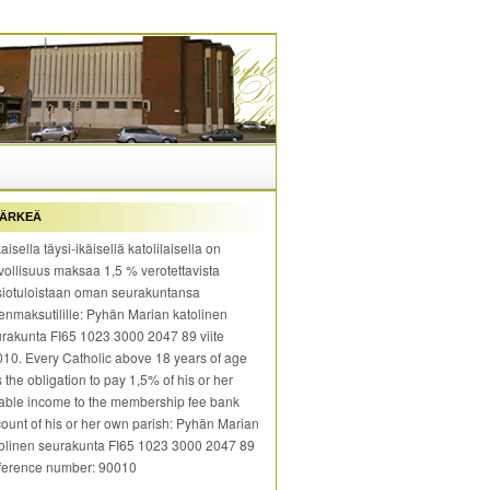
ÄRKEÄ
aisella täysi-ikäisellä katolilaisella on
vollisuus maksaa 1,5 % verotettavista
iotuloistaan oman seurakuntansa
enmaksutilille: Pyhän Marian katolinen
rakunta FI65 1023 3000 2047 89 viite
10. Every Catholic above 18 years of age
 the obligation to pay 1,5% of his or her
able income to the membership fee bank
ount of his or her own parish: Pyhän Marian
olinen seurakunta FI65 1023 3000 2047 89
ference number: 90010