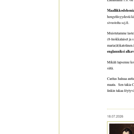
Maallikkodehonia
hengellisyydestä ki
sivustolta scj.fi.
Muistutamme lasten
(8-luokkalaiset ja
maria(ät)katolinen.
englanniksi alkav
Mikäli lapsenne ko
siitä.
Caritas haluaa autt
maata. Sen takia Ca
linkin takaa löytyv
18.07.2026