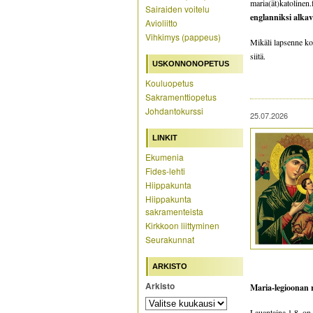
maria(ät)katolinen.
Sairaiden voitelu
englanniksi alkav
Avioliitto
Vihkimys (pappeus)
Mikäli lapsenne ko
siitä.
USKONNONOPETUS
Kouluopetus
Sakramenttiopetus
Johdantokurssi
25.07.2026
LINKIT
Ekumenia
Fides-lehti
Hiippakunta
Hiippakunta
sakramenteista
Kirkkoon liittyminen
Seurakunnat
ARKISTO
Arkisto
Maria-legioonan
Lauantaina 1.8. on