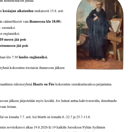
hän Benedictuksen juhlaa.
än
kesäajan aikataulun
mukaisesti 15.8. asti:
än säännöllisesti vain
iltamessua klo 18.00
):
 – suomeksi
ssu englanniksi.
 10 messu jää pois
stenmessu jää pois
llaan klo 7:30
laudes englanniksi.
ryhmä kokoontuu torstaisin iltamessun jälkeen
smaattinen rukousryhmä
Hearts on Fire
kokoontuu seurakuntasalissa perjantaina
sun jälkeen järjestetään myös kesällä. Jos haluat auttaa kahvivuoroilla, ilmoittaudu
vaan listaan.
al on lomalla 7.7. asti. Isä Martti on lomalla 8.-22.7 ja 25.7-13.8.
ien noviisikurssi alkaa 19.8.2026 kl 19 kaikille Jeesuksen Pyhän Sydämen