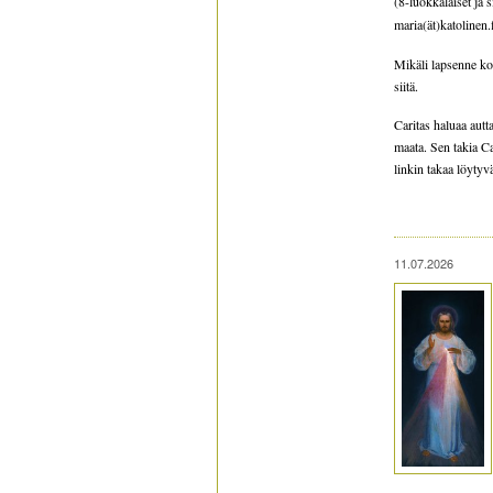
(8-luokkalaiset ja
maria(ät)katolinen.
Mikäli lapsenne ko
siitä.
Caritas haluaa autt
maata. Sen takia Ca
linkin takaa löytyv
11.07.2026