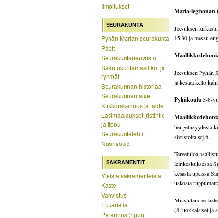
Ilmoitukset
Maria-legioonan
SEURAKUNTA
Jeesuksen kirkastu
Pyhän Marian seurakunta
15.30 ja messu eng
Papit
Maallikkodehoni
Seurakuntaneuvosto
Sääntökuntamaallikot ja
Jeesuksen Pyhän Sy
ryhmät
ja kestää kello k
Seurakunnan historiaa
Seurakunnan alue
Pyhäkoulu
5-8-vuo
Kirkkorakennus ja taide
Lasimaalaukset, ristintie
Maallikkodehonia
ja lippu
hengellisyydestä ki
Seurakuntalehti
sivustolta scj.fi.
Nuorisotyö
Tervetuloa osallist
SAKRAMENTIT
leirikeskuksessa S
kesästä upeissa Sa
Yleistä sakramenteista
uskosta riippumatta
Kaste
Vahvistus
Muistutamme lasten
Eukaristia
(8-luokkalaiset ja
Parannus (rippi)