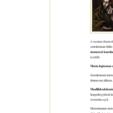
4-vuotiaat ilmaisek
seurakunnan tilille
mennessä kansli
kyydillä.
Maria-legioonan
Seurakunnan kari
iltamessun jälkeen.
Maallikkodehonia
hengellisyydestä ki
sivustolta scj.fi.
Muistutamme lasten