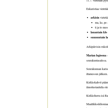
11.7. vietetään py
Eukaristiaa vietetä
arkisin
vietetä
ma, ke, pe
ti ja to me
lauantain klo
sunnuntain la
Arkipäivisin rukoi
Marian legioona
-
seurakuntasalissa.
Seurakunnan kari
iltamessun jälkeen.
Kirkkokahvit päämes
ilmoitustaululla ole
Kirkkoherra isä Raf
Maallikkodehoniaan