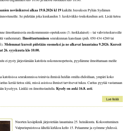
anien noviisikurssi alkaa 19.8.2026 kl 19
kaikille Jeesuksen Pyhän Sydämen
innostuneille. Se pidetään joka kuukauden 3. keskiviikko toukokuuhun asti. Lisää tietoa
ne ilmoittamisesta ensikommuunio-opetukseen (3.-luokkalaiset) – tai vahvistuskurssille
 sitä vanhemmat).
Ilmoittautuminen
seurakunnan kansliaan (puh. 050 434 4260 tai
fi).
Molemmat kurssit pidetään suomeksi ja ne alkavat lauantaina
9.2026. Kurssit
at 26. syyskuuta klo 10.00.
ulu ei pysty järjestämään katolista uskonnonopetusta, pyydämme ilmoittamaan meille
aa katolisissa seurakunnissa toimivia ihmisiä heidän omilla ehdoillaan, ympäri koko
ritas kerää tietoa siitä, missä asioissa ihmiset tarvitsevat tukea. Caritas pyytää vastamaan
ään kyselyyn. Linkki on ilmoitustaululla.
Kysely on auki 16.8. asti
.
Lue lisää
Nuorten kesäpiknik järjestetään lauantaina 25. heinäkuuta. Kokoontuminen
Valpurinpuistossa lähellä kirkkoa kello 15. Pelaamme ja syömme yhdessä.