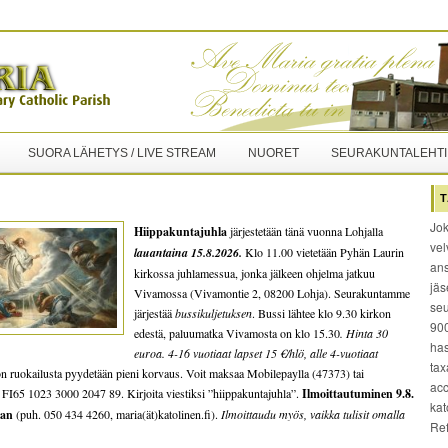
SUORA LÄHETYS / LIVE STREAM
NUORET
SEURAKUNTALEHTI
T
Jok
Hiippakuntajuhla
järjestetään tänä vuonna Lohjalla
vel
lauantaina 15.8.2026.
Klo 11.00 vietetään Pyhän Laurin
ans
kirkossa juhlamessua, jonka jälkeen ohjelma jatkuu
jäs
Vivamossa (Vivamontie 2, 08200 Lohja). Seurakuntamme
seu
järjestää
bussikuljetuksen
. Bussi lähtee klo 9.30 kirkon
900
edestä, paluumatka Vivamosta on klo 15.30
. Hinta 30
has
euroa. 4-16 vuotiaat lapset 15 €/hlö, alle 4-vuotiaat
tax
ruokailusta pyydetään pieni korvaus. Voit maksaa Mobilepaylla (47373) tai
acc
: FI65 1023 3000 2047 89. Kirjoita viestiksi ”hiippakuntajuhla”.
Ilmoittautuminen 9.8.
kat
aan
(puh. 050 434 4260, maria(ät)katolinen.fi).
Ilmoittaudu myös, vaikka tulisit omalla
Re