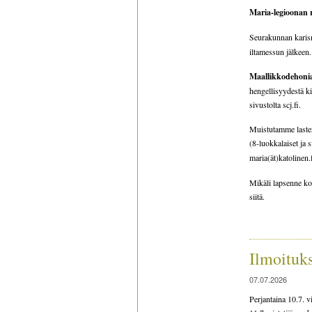
Maria-legioonan
Seurakunnan kari
iltamessun jälkeen.
Maallikkodehonia
hengellisyydestä ki
sivustolta scj.fi.
Muistutamme lasten
(8-luokkalaiset ja
maria(ät)katolinen.
Mikäli lapsenne ko
siitä.
Ilmoituk
07.07.2026
Perjantaina 10.7. 