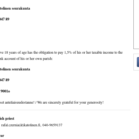
tolinen seurakunta
047 89
e 18 years of age has the obligation to pay 1,5% of his or her taxable income to the
k account of his or her own parish:
tolinen seurakunta
047 89
9001o
set anteliaisuudestanne! / We are sincerely grateful for your generosity!
sh priest
 rafal.czernia(ät)katolinen.fi, 040-9659137
car