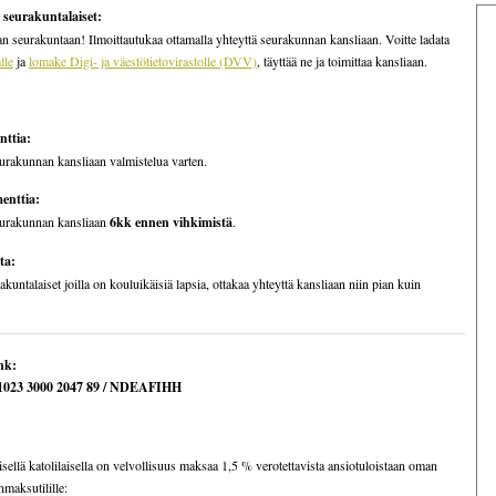
t seurakuntalaiset:
n seurakuntaan! Ilmoittautukaa ottamalla yhteyttä seurakunnan kansliaan. Voitte ladata
lle
ja
lomake Digi- ja väestötietovirastolle (DVV)
, täyttää ne ja toimittaa kansliaan.
nttia:
eurakunnan kansliaan valmistelua varten.
menttia:
eurakunnan kansliaan
6kk ennen vihkimistä
.
ta:
untalaiset joilla on kouluikäisiä lapsia, ottakaa yhteyttä kansliaan niin pian kuin
nk:
023 3000 2047 89 / NDEAFIHH
äisellä katolilaisella on velvollisuus maksaa 1,5 % verotettavista ansiotuloistaan oman
maksutilille: