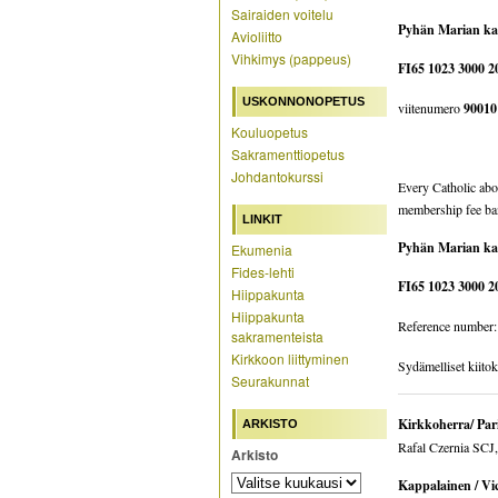
Sairaiden voitelu
Pyhän Marian ka
Avioliitto
Vihkimys (pappeus)
FI65 1023 3000 2
USKONNONOPETUS
viitenumero
90010
Kouluopetus
Sakramenttiopetus
Johdantokurssi
Every Catholic abov
membership fee ban
LINKIT
Pyhän Marian ka
Ekumenia
Fides-lehti
FI65 1023 3000 2
Hiippakunta
Hiippakunta
Reference number:
sakramenteista
Kirkkoon liittyminen
Sydämelliset kiitok
Seurakunnat
Kirkkoherra/ Pari
ARKISTO
Rafal Czernia SCJ,
Arkisto
Kappalainen / Vi