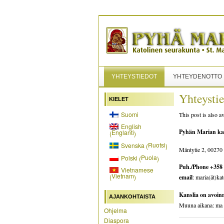
YHTEYSTIEDOT
YHTEYDENOTTO
Yhteysti
KIELET
Suomi
This post is also av
English
Pyhän Marian ka
Englanti
(
)
Ruotsi
Svenska
(
)
Mäntytie 2, 00270 
Puola
Polski
(
)
Puh./Phone +358 
Vietnamese
Vietnam
(
)
email
: maria(ät)kat
Kanslia on avoin
AJANKOHTAISTA
Muuna aikana: ma 
Ohjelma
Diaspora