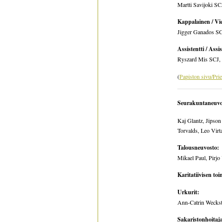
Martti Savijoki SCJ
Kappalainen / Vi
Jigger Ganados SCJ
Assistentti / Assi
Ryszard Mis SCJ, r
(
Papiston sivu/Prie
Seurakuntaneuvo
Kaj Glantz, Jipson
Torvalds, Leo Virt
Talousneuvosto:
Mikael Paul, Pirjo
Karitatiivisen to
Urkurit:
Ann-Catrin Wecks
Sakaristonhoitaj