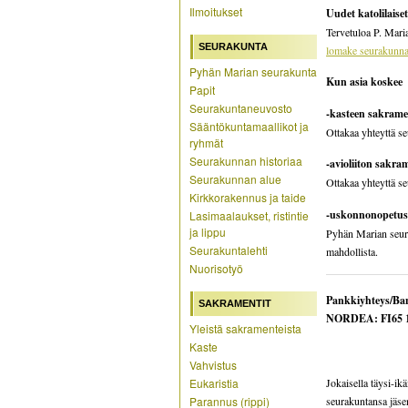
Ilmoitukset
Uudet katolilaise
Tervetuloa P. Maria
SEURAKUNTA
lomake seurakunna
Pyhän Marian seurakunta
Kun asia koskee
Papit
Seurakuntaneuvosto
-kasteen sakrame
Sääntökuntamaallikot ja
Ottakaa yhteyttä s
ryhmät
Seurakunnan historiaa
-avioliiton sakra
Seurakunnan alue
Ottakaa yhteyttä s
Kirkkorakennus ja taide
-uskonnonopetus
Lasimaalaukset, ristintie
ja lippu
Pyhän Marian seurak
Seurakuntalehti
mahdollista.
Nuorisotyö
Pankkiyhteys/Ba
SAKRAMENTIT
NORDEA: FI65 1
Yleistä sakramenteista
Kaste
Vahvistus
Jokaisella täysi-ik
Eukaristia
seurakuntansa jäsen
Parannus (rippi)