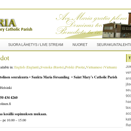
SUORA LÄHETYS / LIVE STREAM
NUORET
SEURAKUNTALEHTI
edot
T
Jok
ailable in:
English
(
Englanti
)
Svenska
(
Ruotsi
)
Polski
(
Puola
)
Vietnamese
(
Vietnam
)
vel
tolinen seurakunta •
Sankta Maria församling •
Saint Mary’s Catholic Parish
ans
jäs
Helsinki
seu
900
50 434 4260
has
olinen.fi
tax
acc
na kesällä sopimuksen mukaan.
kat
– pe 10.00 – 15.00
Re