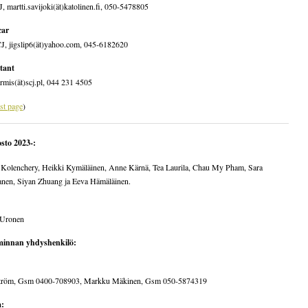
, martti.savijoki(ät)katolinen.fi, 050-5478805
car
, jigslip6
(ät)yahoo.com, 045-6182620
stant
mis(ät)scj.pl, 044 231 4505
st page
)
sto 2023-:
 Kolenchery, Heikki Kymäläinen, Anne Kärnä, Tea Laurila, Chau My Pham, Sara
anen, Siyan Zhuang ja Eeva Hämäläinen.
 Uronen
iminnan yhdyshenkilö:
tröm, Gsm 0400-708903, Markku Mäkinen, Gsm 050-5874319
a: