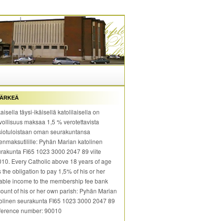
ÄRKEÄ
aisella täysi-ikäisellä katolilaisella on
vollisuus maksaa 1,5 % verotettavista
iotuloistaan oman seurakuntansa
enmaksutilille: Pyhän Marian katolinen
rakunta FI65 1023 3000 2047 89 viite
10. Every Catholic above 18 years of age
 the obligation to pay 1,5% of his or her
able income to the membership fee bank
ount of his or her own parish: Pyhän Marian
olinen seurakunta FI65 1023 3000 2047 89
ference number: 90010