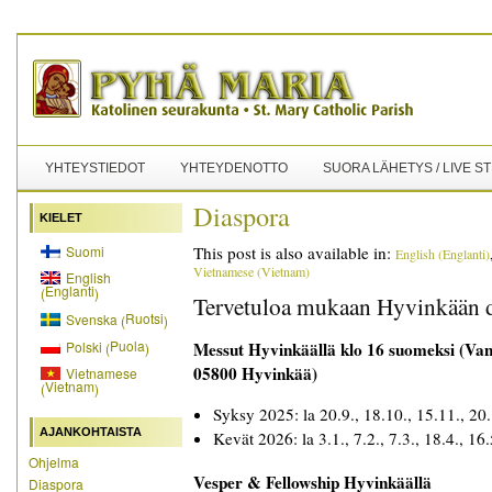
YHTEYSTIEDOT
YHTEYDENOTTO
SUORA LÄHETYS / LIVE S
Diaspora
KIELET
Suomi
This post is also available in:
English
(
Englanti
)
Vietnamese
(
Vietnam
)
English
Englanti
(
)
Tervetuloa mukaan Hyvinkään d
Ruotsi
Svenska
(
)
Puola
Polski
Messut Hyvinkäällä klo 16 suomeksi (Va
(
)
05800 Hyvinkää)
Vietnamese
Vietnam
(
)
Syksy 2025: la 20.9., 18.10., 15.11., 20
AJANKOHTAISTA
Kevät 2026: la 3.1., 7.2., 7.3., 18.4., 16.
Ohjelma
Vesper & Fellowship Hyvinkäällä
Diaspora