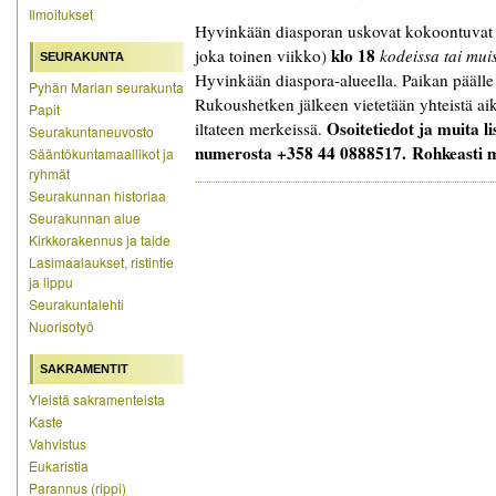
Ilmoitukset
Hyvinkään diasporan uskovat kokoontuva
klo 18
joka toinen viikko)
kodeissa tai muis
SEURAKUNTA
Hyvinkään diaspora-alueella. Paikan päälle
Pyhän Marian seurakunta
Rukoushetken jälkeen vietetään yhteistä ai
Papit
Osoitetiedot ja muita l
iltateen merkeissä.
Seurakuntaneuvosto
numerosta +358 44 0888517. Rohkeasti 
Sääntökuntamaallikot ja
ryhmät
Seurakunnan historiaa
Seurakunnan alue
Kirkkorakennus ja taide
Lasimaalaukset, ristintie
ja lippu
Seurakuntalehti
Nuorisotyö
SAKRAMENTIT
Yleistä sakramenteista
Kaste
Vahvistus
Eukaristia
Parannus (rippi)