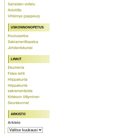
Sairaiden voitelu
Avioliitto
Vihkimys (pappeus)
USKONNONOPETUS
Kouluopetus
Sakramenttiopetus
Johdantokurssi
LINKIT
Ekumenia
Fides-lehti
Hiippakunta
Hiippakunta
sakramenteista
Kirkkoon liittyminen
Seurakunnat
ARKISTO
Arkisto