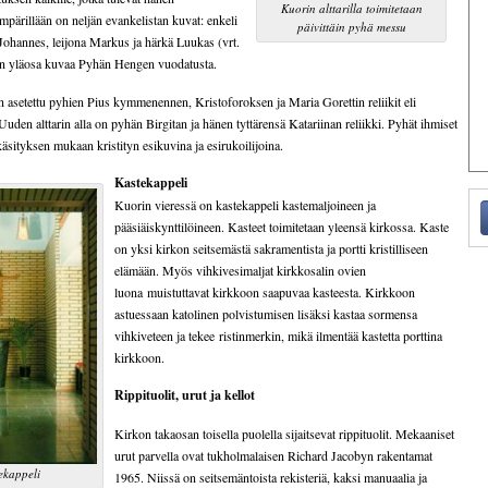
Kuorin alttarilla toimitetaan
pärillään on neljän evankelistan kuvat: enkeli
päivittäin pyhä messu
Johannes, leijona Markus ja härkä Luukas (vrt.
in yläosa kuvaa Pyhän Hengen vuodatusta.
n asetettu pyhien Pius kymmenennen, Kristoforoksen ja Maria Gorettin reliikit eli
uden alttarin alla on pyhän Birgitan ja hänen tyttärensä Katariinan reliikki. Pyhät ihmiset
käsityksen mukaan kristityn esikuvina ja esirukoilijoina.
Kastekappeli
Kuorin vieressä on kastekappeli kastemaljoineen ja
pääsiäiskynttilöineen. Kasteet toimitetaan yleensä kirkossa. Kaste
on yksi kirkon seitsemästä sakramentista ja portti kristilliseen
elämään. Myös vihkivesimaljat kirkkosalin ovien
luona muistuttavat kirkkoon saapuvaa kasteesta. Kirkkoon
astuessaan katolinen polvistumisen lisäksi kastaa sormensa
vihkiveteen ja tekee ristinmerkin, mikä ilmentää kastetta porttina
kirkkoon.
Rippituolit, urut ja kellot
Kirkon takaosan toisella puolella sijaitsevat rippituolit. Mekaaniset
urut parvella ovat tukholmalaisen Richard Jacobyn rakentamat
ekappeli
1965. Niissä on seitsemäntoista rekisteriä, kaksi manuaalia ja