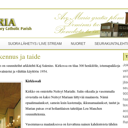
SUORA LÄHETYS / LIVE STREAM
NUORET
SEURAKUNTALEHTI
kennus ja taide
T
Jok
on suunnitellut arkkitehti Kaj Salenius. Kirkossa on tilaa 300 henkilölle, istumapaikkoja
vel
almistui ja vihittiin käyttöön 1954.
ans
Kirkkosali
jäs
seu
Kirkko on omistettu Neitsyt Marialle. Salin oikealla ja vasemmalla
900
sivustalla on kaksi Neitsyt Mariaan liittyvää maalausta. Nämä
has
opaalimaalaukset, samoin kuin kastemalja, ikkunamaalaukset, taulut ja
tax
Marian patsas ovat hollantilaisen taiteilijan Lou Manchen
acc
suunnittelemia.
kat
Re
Vasemmassa maalauksessa on kuvattuna nainen kahdentoista tähden