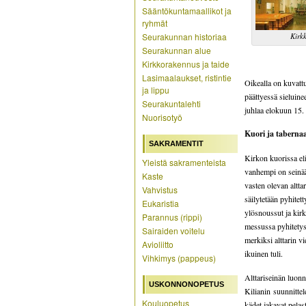
Sääntökuntamaallikot ja
ryhmät
Seurakunnan historiaa
Kirkk
Seurakunnan alue
Kirkkorakennus ja taide
Lasimaalaukset, ristintie
Oikealla on kuvatt
ja lippu
päättyessä sieluine
Seurakuntalehti
juhlaa elokuun 15.
Nuorisotyö
Kuori ja taberna
SAKRAMENTIT
Kirkon kuorissa eli 
Yleistä sakramenteista
vanhempi on seinää
Kaste
vasten olevan alttar
Vahvistus
säilytetään pyhite
Eukaristia
ylösnoussut ja kir
Parannus (rippi)
messussa pyhitetyss
Sairaiden voitelu
merkiksi alttarin v
Avioliitto
ikuinen tuli.
Vihkimys (pappeus)
Alttariseinän luon
USKONNONOPETUS
Kilianin suunnittel
Kouluopetus
kädet jakavat pelas