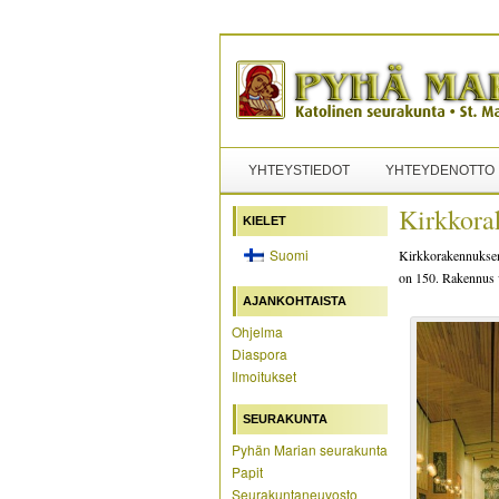
YHTEYSTIEDOT
YHTEYDENOTTO
Kirkkora
KIELET
Suomi
Kirkkorakennuksen 
on 150. Rakennus v
AJANKOHTAISTA
Ohjelma
Diaspora
Ilmoitukset
SEURAKUNTA
Pyhän Marian seurakunta
Papit
Seurakuntaneuvosto