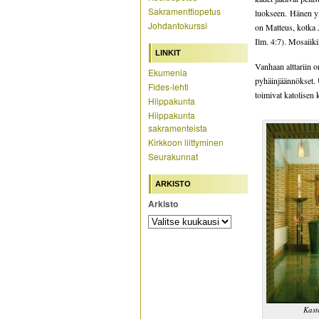
Sakramenttiopetus
luokseen. Hänen ym
Johdantokurssi
on Matteus, kotka 
Ilm. 4:7). Mosaiik
LINKIT
Vanhaan alttariin o
Ekumenia
pyhäinjäännökset. U
Fides-lehti
toimivat katolisen 
Hiippakunta
Hiippakunta
sakramenteista
Kirkkoon liittyminen
Seurakunnat
ARKISTO
Arkisto
Kast