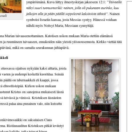
ympäröimänä. Kuva liittyy ilmestyskirjan jakeeseen 12:1:
”Taivaalla
näkyi suuri tunnusmerkki: nainen, jolla oli pukunaan aurinko, kuu
jalkojen alla ja pään päällä seppeleenä kaksitoista tähteä”.
Nainen
osali
symboloi Israelin kansaa, josta Messias syntyy. Hänessä voidaan
nähdä myös Neitsyt Maria, Messiaan synnyttäjä.
una Marian taivaaseenottaminen. Katolisen uskon mukaan Maria otettiin elämänsä
en ja ruumiineen taivaaseen, ennakoiden näin yleistä ylösnousemusta. Kirkko viettää tätä
 päivänä, mikä on samalla seurakunnan juhlapäivä.
akkeli
etuosassa sijaitsee nykyään kaksi alttaria, joista
 vasten ja uudempi keskellä kuoritilaa. Seinää
in päällä on tabernaakkeli eli kaappi, jossa
ttyä ehtoollisleipää. Kirkon uskon mukaan
kastunut Kristus on sanojensa mukaisesti läsnä
ä leivässä ja viinissä. Kristuksen läsnäolon
ieressä palaa aina punainen valo, niin kutsuttu
nonkivimosaiikki on saksalaisen Claus
ema. Ristiinnaulitun Kristuksen pitkät levitetyt
tuksen kaikille, jotka tulevat hänen