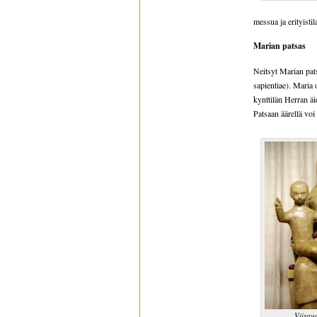
messua ja erityistil
Marian patsas
Neitsyt Marian pats
sapientiae). Maria 
kynttilän Herran äi
Patsaan äärellä vo
Viisaud