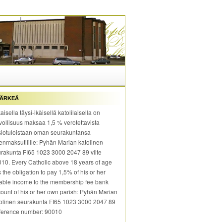
ÄRKEÄ
aisella täysi-ikäisellä katolilaisella on
vollisuus maksaa 1,5 % verotettavista
iotuloistaan oman seurakuntansa
enmaksutilille: Pyhän Marian katolinen
rakunta FI65 1023 3000 2047 89 viite
10. Every Catholic above 18 years of age
 the obligation to pay 1,5% of his or her
able income to the membership fee bank
ount of his or her own parish: Pyhän Marian
olinen seurakunta FI65 1023 3000 2047 89
ference number: 90010