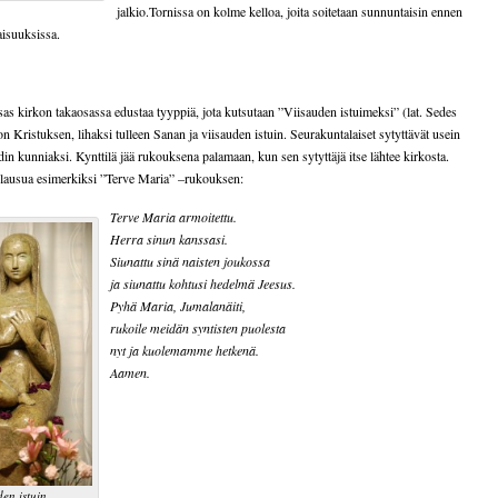
jalkio.Tornissa on kolme kelloa, joita soitetaan sunnuntaisin ennen
aisuuksissa.
as kirkon takaosassa edustaa tyyppiä, jota kutsutaan ”Viisauden istuimeksi” (lat. Sedes
on Kristuksen, lihaksi tulleen Sanan ja viisauden istuin. Seurakuntalaiset sytyttävät usein
din kunniaksi. Kynttilä jää rukouksena palamaan, kun sen sytyttäjä itse lähtee kirkosta.
i lausua esimerkiksi ”Terve Maria” –rukouksen:
Terve Maria armoitettu.
Herra sinun kanssasi.
Siunattu sinä naisten joukossa
ja siunattu kohtusi hedelmä Jeesus.
Pyhä Maria, Jumalanäiti,
rukoile meidän syntisten puolesta
nyt ja kuolemamme hetkenä.
Aamen.
en istuin