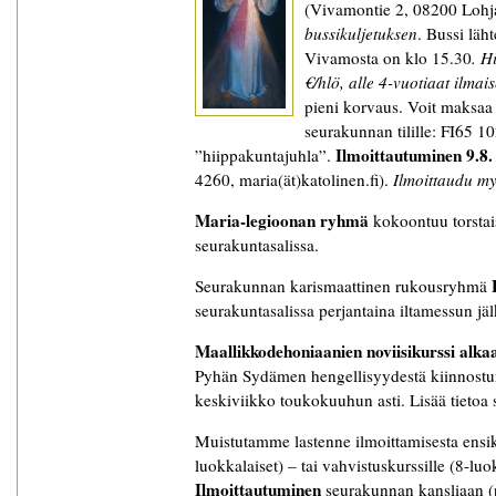
(Vivamontie 2, 08200 Lohj
bussikuljetuksen
. Bussi läh
Vivamosta on klo 15.30
. H
€/hlö, alle 4-vuotiaat ilmais
pieni korvaus. Voit maksaa
seurakunnan tilille: FI65 1
Ilmoittautuminen 9.8.
”hiippakuntajuhla”.
4260, maria(ät)katolinen.fi).
Ilmoittaudu myö
Maria-legioonan ryhmä
kokoontuu torstai
seurakuntasalissa.
Seurakunnan karismaattinen rukousryhmä
seurakuntasalissa perjantaina iltamessun jä
Maallikkodehoniaanien noviisikurssi alka
Pyhän Sydämen hengellisyydestä kiinnostun
keskiviikko toukokuuhun asti. Lisää tietoa si
Muistutamme lastenne ilmoittamisesta ens
luokkalaiset) – tai vahvistuskurssille (8-lu
Ilmoittautuminen
seurakunnan kansliaan (