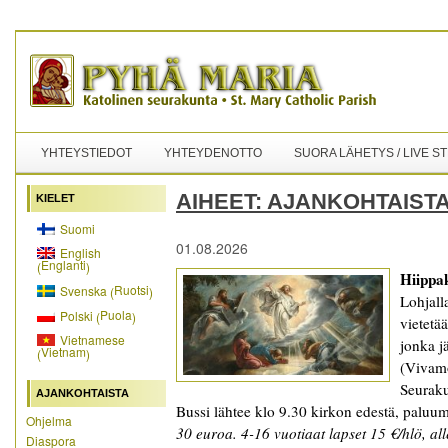
YHTEYSTIEDOT
YHTEYDENOTTO
SUORA LÄHETYS / LIVE S
AIHEET:
AJANKOHTAIST
KIELET
Suomi
01.08.2026
English
Englanti
(
)
Hiippa
Ruotsi
Svenska
(
)
Lohjal
Puola
Polski
(
)
vietetä
Vietnamese
jonka j
Vietnam
(
)
(Vivamo
Seurak
AJANKOHTAISTA
Bussi lähtee klo 9.30 kirkon edestä, palu
Ohjelma
30 euroa. 4-16 vuotiaat lapset 15 €/hlö, all
Diaspora