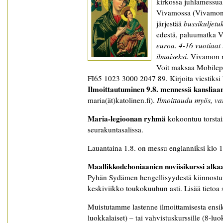
kirkossa juhlamessua
Vivamossa (Vivamont
järjestää
bussikuljetu
edestä, paluumatka 
euroa. 4-16 vuotiaat 
ilmaiseksi.
Vivamon ru
Voit maksaa Mobilepay
FI65 1023 3000 2047 89. Kirjoita viestiksi
Ilmoittautuminen 9.8. mennessä kansliaa
maria(ät)katolinen.fi).
Ilmoittaudu myös, vai
Maria-legioonan ryhmä
kokoontuu torstai
seurakuntasalissa.
Lauantaina 1.8. on messu englanniksi klo 
Maallikkodehoniaanien noviisikurssi alka
Pyhän Sydämen hengellisyydestä kiinnostun
keskiviikko toukokuuhun asti. Lisää tietoa si
Muistutamme lastenne ilmoittamisesta ens
luokkalaiset) – tai vahvistuskurssille (8-lu