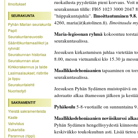
ruokailusta pyydetään pieni korvaus. Voit 
Ilmoitukset
seurakunnan tilille: FI65 1023 3000 2047 89
Ilmoittautuminen 9.8.
”hiippakuntajuhla”.
SEURAKUNTA
4260, maria(ät)katolinen.fi).
Ilmoittaudu myö
Pyhän Marian seurakunta
Papit
Maria-legioonan ryhmä
kokoontuu torstai
Seurakuntaneuvosto
seurakuntasalissa.
Sääntökuntamaallikot ja
ryhmät
Jeesuksen kirkastumisen juhlaa vietetään t
Seurakunnan historiaa
8.00, messu vietnamiksi klo 15.30 ja messu
Seurakunnan alue
Kirkkorakennus ja taide
Maallikkodehoniaanien
tapaaminen on tors
Lasimaalaukset, ristintie
seurakuntasalissa.
ja lippu
Seurakuntalehti
Jeesuksen Pyhän Sydämen muistopäivä on p
Nuorisotyö
adoraatio alkaa iltamessun jälkeen ja kes
SAKRAMENTIT
Pyhäkoulu
5-8-vuotiaille on sunnuntaina 9.
Yleistä sakramenteista
Kaste
Maallikkodehoniaanien noviisikurssi alka
Vahvistus
Pyhän Sydämen hengellisyydestä kiinnostun
Eukaristia
keskiviikko toukokuuhun asti. Lisää tietoa si
Parannus (rippi)