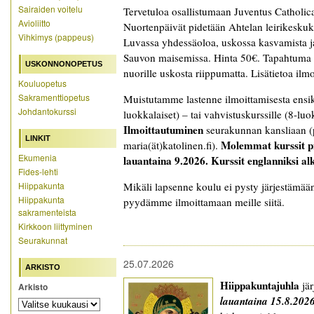
Sairaiden voitelu
Tervetuloa osallistumaan Juventus Catholica
Avioliitto
Nuortenpäivät pidetään Ahtelan leirikesku
Vihkimys (pappeus)
Luvassa yhdessäoloa, uskossa kasvamista j
Sauvon maisemissa. Hinta 50€. Tapahtuma o
USKONNONOPETUS
nuorille uskosta riippumatta. Lisätietoa ilmo
Kouluopetus
Sakramenttiopetus
Muistutamme lastenne ilmoittamisesta ens
Johdantokurssi
luokkalaiset) – tai vahvistuskurssille (8-lu
Ilmoittautuminen
seurakunnan kansliaan (
LINKIT
Molemmat kurssit pi
maria(ät)katolinen.fi).
Ekumenia
lauantaina
9.2026. Kurssit englanniksi al
Fides-lehti
Hiippakunta
Mikäli lapsenne koulu ei pysty järjestämää
Hiippakunta
pyydämme ilmoittamaan meille siitä.
sakramenteista
Kirkkoon liittyminen
Seurakunnat
25.07.2026
ARKISTO
Hiippakuntajuhla
jär
Arkisto
lauantaina 15.8.2026