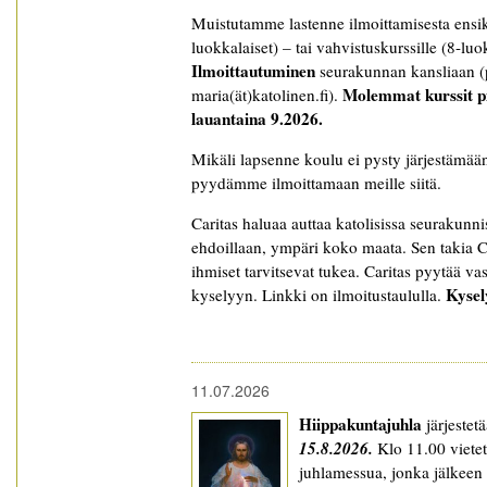
Muistutamme lastenne ilmoittamisesta ens
luokkalaiset) – tai vahvistuskurssille (8-lu
Ilmoittautuminen
seurakunnan kansliaan (
Molemmat kurssit pi
maria(ät)katolinen.fi).
lauantaina
9.2026.
Mikäli lapsenne koulu ei pysty järjestämää
pyydämme ilmoittamaan meille siitä.
Caritas haluaa auttaa katolisissa seurakunni
ehdoillaan, ympäri koko maata. Sen takia Car
ihmiset tarvitsevat tukea. Caritas pyytää v
Kysel
kyselyyn. Linkki on ilmoitustaululla.
11.07.2026
Hiippakuntajuhla
järjestet
15.8.2026.
Klo 11.00 viete
juhlamessua, jonka jälkeen