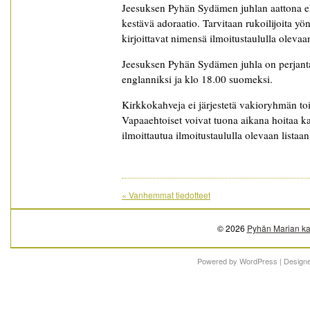
Jeesuksen Pyhän Sydämen juhlan aattona eli
kestävä adoraatio. Tarvitaan rukoilijoita y
kirjoittavat nimensä ilmoitustaululla olevaan
Jeesuksen Pyhän Sydämen juhla on perjant
englanniksi ja klo 18.00 suomeksi.
Kirkkokahveja ei järjestetä vakioryhmän to
Vapaaehtoiset voivat tuona aikana hoitaa ka
ilmoittautua ilmoitustaululla olevaan listaan
«
Vanhemmat tiedotteet
© 2026
Pyhän Marian ka
Powered by
WordPress
| Design