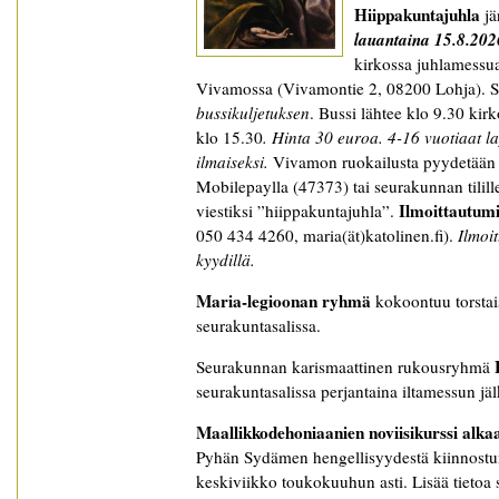
Hiippakuntajuhla
jä
lauantaina 15.8.202
kirkossa juhlamessua
Vivamossa (Vivamontie 2, 08200 Lohja). S
bussikuljetuksen
. Bussi lähtee klo 9.30 ki
klo 15.30
. Hinta 30 euroa. 4-16 vuotiaat la
ilmaiseksi.
Vivamon ruokailusta pyydetään 
Mobilepaylla (47373) tai seurakunnan tilil
Ilmoittautumi
viestiksi ”hiippakuntajuhla”.
050 434 4260, maria(ät)katolinen.fi).
Ilmoi
kyydillä.
Maria-legioonan ryhmä
kokoontuu torstai
seurakuntasalissa.
Seurakunnan karismaattinen rukousryhmä
seurakuntasalissa perjantaina iltamessun jä
Maallikkodehoniaanien noviisikurssi alka
Pyhän Sydämen hengellisyydestä kiinnostun
keskiviikko toukokuuhun asti. Lisää tietoa si