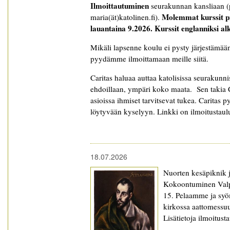
Ilmoittautuminen
seurakunnan kansliaan (
Molemmat kurssit pi
maria(ät)katolinen.fi).
lauantaina
9.2026. Kurssit englanniksi al
Mikäli lapsenne koulu ei pysty järjestämää
pyydämme ilmoittamaan meille siitä.
Caritas haluaa auttaa katolisissa seurakunni
ehdoillaan, ympäri koko maata. Sen takia Ca
asioissa ihmiset tarvitsevat tukea. Caritas 
löytyvään kyselyyn. Linkki on ilmoitustaul
18.07.2026
Nuorten kesäpiknik j
Kokoontuminen Valpu
15. Pelaamme ja syö
kirkossa aattomessuu
Lisätietoja ilmoitust