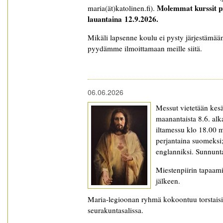
Molemmat kurssit pi
maria(ät)katolinen.fi).
lauantaina 12.
9.2026.
Mikäli lapsenne koulu ei pysty järjestämää
pyydämme ilmoittamaan meille siitä.
06.06.2026
Messut vietetään kesä
maanantaista 8.6. alka
iltamessu klo 18.00 
perjantaina suomeksi; 
englanniksi. Sunnunta
Miestenpiirin tapaami
jälkeen.
Maria-legioonan ryhmä kokoontuu torstaisi
seurakuntasalissa.