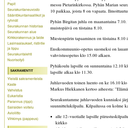
Papit
messu Pietarinkirkossa. Pyhän Marian seura
Seurakuntaneuvosto
10 paikkaa, joista 8 on vapaata. Ilmoittautu
Sääntökuntamaallikot ja
ryhmät
Pyhän Birgitan juhla on maanantaina 7.10
Seurakunnan historiaa
muistopäivä on tiistaina 8.10.
Seurakunnan alue
Kirkkorakennus ja taide
Miestenpiirin tapaaminen on tiistaina 8.10 
Lasimaalaukset, ristintie
ja lippu
Ensikommuunio-opetus suomeksi on lauanta
Seurakuntalehti
vahvistusopetus klo 15.00 alkaen.
Nuorisotyö
Pyhäkoulu lapsille on sunnuntaina 12.10 k
SAKRAMENTIT
lapsille alkaa klo 11.30.
Yleistä sakramenteista
Juhlavuoden toinen luento on ke 16.10 klo 
Kaste
Markus Hiekkanen kertoo aiheesta: ”Elämää 
Vahvistus
Eukaristia
Seurakuntamme juhlavuoden kunniaksi järjes
Parannus (rippi)
suunnittelukilpailu. Kilpailussa on kolme k
Sairaiden voitelu
Avioliitto
alle 12–vuotialle lapsille piirustuskilpa
Vihkimys (pappeus)
kirkko