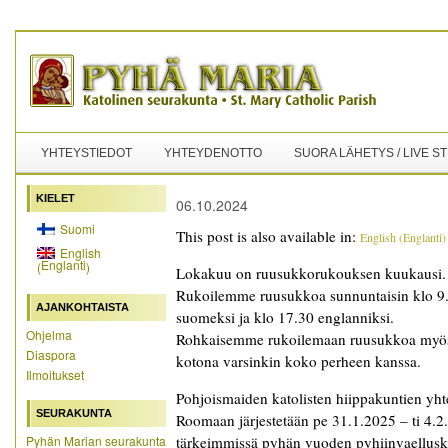
YHTEYSTIEDOT
YHTEYDENOTTO
SUORA LÄHETYS / LIVE S
KIELET
06.10.2024
Suomi
This post is also available in:
English
(
Englanti
)
English
Englanti
(
)
Lokakuu on ruusukkorukouksen kuukausi.
Rukoilemme ruusukkoa sunnuntaisin klo 9
AJANKOHTAISTA
suomeksi ja klo 17.30 englanniksi.
Ohjelma
Rohkaisemme rukoilemaan ruusukkoa myö
Diaspora
kotona varsinkin koko perheen kanssa.
Ilmoitukset
Pohjoismaiden katolisten hiippakuntien yh
SEURAKUNTA
Roomaan järjestetään pe 31.1.2025 – ti 4.2.
Pyhän Marian seurakunta
tärkeimmissä pyhän vuoden pyhiinvaellusko