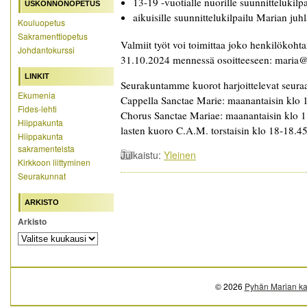
13-19 -vuotialle nuorille suunnittelukil
USKONNONOPETUS
aikuisille suunnittelukilpailu Marian ju
Kouluopetus
Sakramenttiopetus
Valmiit työt voi toimittaa joko henkilökohta
Johdantokurssi
31.10.2024 mennessä osoitteeseen: maria@k
LINKIT
Seurakuntamme kuorot harjoittelevat seuraa
Ekumenia
Cappella Sanctae Marie: maanantaisin klo 
Fides-lehti
Chorus Sanctae Mariae: maanantaisin klo 1
Hiippakunta
lasten kuoro C.A.M. torstaisin klo 18-18.45
Hiippakunta
sakramenteista
Julkaistu:
Yleinen
Kirkkoon liittyminen
Seurakunnat
ARKISTO
Arkisto
© 2026
Pyhän Marian ka