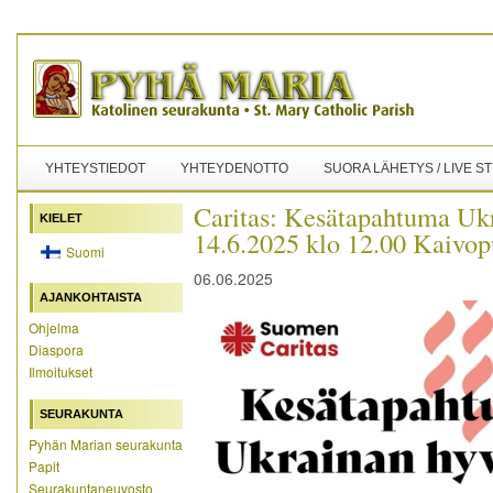
YHTEYSTIEDOT
YHTEYDENOTTO
SUORA LÄHETYS / LIVE S
Caritas: Kesätapahtuma Uk
KIELET
14.6.2025 klo 12.00 Kaivop
Suomi
06.06.2025
AJANKOHTAISTA
Ohjelma
Diaspora
Ilmoitukset
SEURAKUNTA
Pyhän Marian seurakunta
Papit
Seurakuntaneuvosto