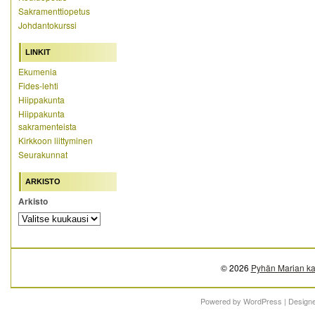
Sakramenttiopetus
Johdantokurssi
LINKIT
Ekumenia
Fides-lehti
Hiippakunta
Hiippakunta
sakramenteista
Kirkkoon liittyminen
Seurakunnat
ARKISTO
Arkisto
© 2026
Pyhän Marian ka
Powered by
WordPress
| Design