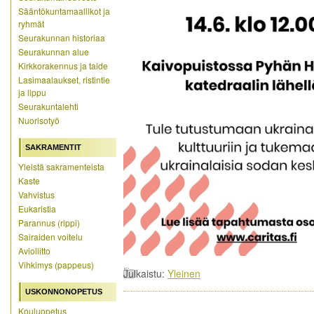
Sääntökuntamaallikot ja
ryhmät
Seurakunnan historiaa
Seurakunnan alue
Kirkkorakennus ja taide
Lasimaalaukset, ristintie
ja lippu
Seurakuntalehti
Nuorisotyö
SAKRAMENTIT
Yleistä sakramenteista
Kaste
Vahvistus
Eukaristia
Parannus (rippi)
Sairaiden voitelu
Avioliitto
Vihkimys (pappeus)
Julkaistu:
Yleinen
USKONNONOPETUS
Kouluopetus