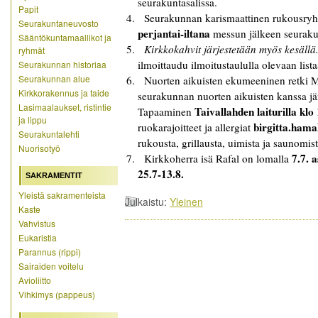
seurakuntasalissa.
Papit
Seurakunnan karismaattinen rukousr
Seurakuntaneuvosto
perjantai-iltana
messun jälkeen seurakun
Sääntökuntamaallikot ja
Kirkkokahvit järjestetään myös kesällä
ryhmät
ilmoittaudu ilmoitustaululla olevaan lista
Seurakunnan historiaa
Seurakunnan alue
Nuorten aikuisten ekumeeninen retki 
Kirkkorakennus ja taide
seurakunnan nuorten aikuisten kanssa jä
Lasimaalaukset, ristintie
Taivallahden laiturilla klo
Tapaaminen
ja lippu
birgitta.hama
ruokarajoitteet ja allergiat
Seurakuntalehti
rukousta, grillausta, uimista ja saunomist
Nuorisotyö
7.7. a
Kirkkoherra isä Rafal on lomalla
25.7-13.8.
SAKRAMENTIT
Yleistä sakramenteista
Julkaistu:
Yleinen
Kaste
Vahvistus
Eukaristia
Parannus (rippi)
Sairaiden voitelu
Avioliitto
Vihkimys (pappeus)