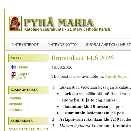
YHTEYSTIEDOT
YHTEYDENOTTO
SUORA LÄHETYS / LIVE S
Ilmoitukset 14.6.2026
KIELET
16.06.2026
Suomi
English
This post is also available in:
English
(
Englanti
)
Englanti
(
)
Eukaristiaa vietetään
kesäajan aikataul
AJANKOHTAISTA
arkisin
vietetään säännöllisesti vain
Ohjelma
ti ja to
suomeksi,
englanniksi.
Diaspora
lauantain klo 10 messu
jää pois
Ilmoitukset
sunnuntain lastenmessu
jää pois
Arkipäivisin
klo 7:30
rukoillaan
laude
SEURAKUNTA
torstaisin
Marian legioona
kokoontuu
Pyhän Marian seurakunta