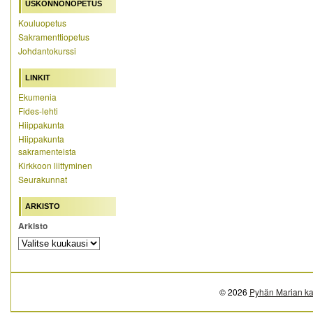
USKONNONOPETUS
Kouluopetus
Sakramenttiopetus
Johdantokurssi
LINKIT
Ekumenia
Fides-lehti
Hiippakunta
Hiippakunta
sakramenteista
Kirkkoon liittyminen
Seurakunnat
ARKISTO
Arkisto
© 2026
Pyhän Marian ka