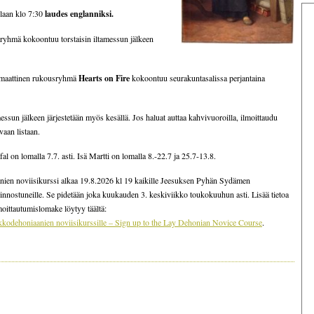
llaan klo 7:30
laudes englanniksi.
ryhmä kokoontuu torstaisin iltamessun jälkeen
smaattinen rukousryhmä
Hearts on Fire
kokoontuu seurakuntasalissa perjantaina
sun jälkeen järjestetään myös kesällä. Jos haluat auttaa kahvivuoroilla, ilmoittaudu
vaan listaan.
al on lomalla 7.7. asti. Isä Martti on lomalla 8.-22.7 ja 25.7-13.8.
ien noviisikurssi alkaa 19.8.2026 kl 19 kaikille Jeesuksen Pyhän Sydämen
innostuneille. Se pidetään joka kuukauden 3. keskiviikko toukokuuhun asti. Lisää tietoa
lmoittautumislomake löytyy täältä:
kkodehoniaanien noviisikurssille – Sign up to the Lay Dehonian Novice Course
.