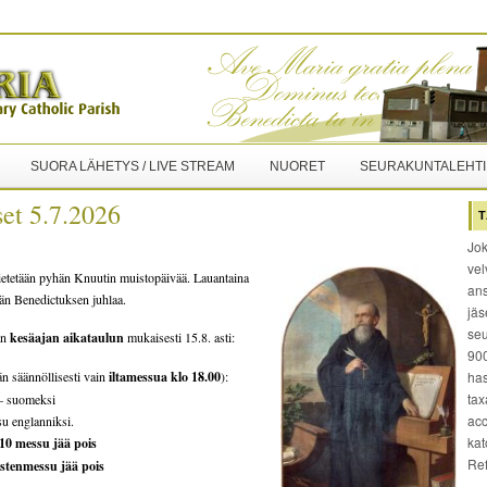
SUORA LÄHETYS / LIVE STREAM
NUORET
SEURAKUNTALEHTI
set 5.7.2026
T
Jok
vel
vietetään pyhän Knuutin muistopäivää. Lauantaina
ans
hän Benedictuksen juhlaa.
jäs
seu
än
kesäajan aikataulun
mukaisesti 15.8. asti:
900
än säännöllisesti vain
iltamessua klo 18.00
):
has
tax
 – suomeksi
acc
ssu englanniksi.
kat
 10 messu jää pois
Re
stenmessu jää pois