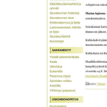
Sääntökuntamaallikot ja
Arkipäivisin rukoi
ryhmät
Seurakunnan historiaa
Marian legioona
-
Seurakunnan alue
seurakuntasalissa.
Kirkkorakennus ja taide
Seurakunnan kari
Lasimaalaukset, ristintie
ja lippu
iltamessun jälkeen.
Seurakuntalehti
Kirkkokahvit päämes
Nuorisotyö
ilmoitustaululla ole
SAKRAMENTIT
Kirkkoherra isä Raf
Yleistä sakramenteista
Kaste
Maallikkodehoniaan
Vahvistus
hengellisyydestä ki
Eukaristia
sivustolta scj.fi. I
Parannus (rippi)
Ilmoittaudu Maalli
Sairaiden voitelu
Julkaistu:
Yleinen
Avioliitto
Vihkimys (pappeus)
USKONNONOPETUS
Kouluopetus