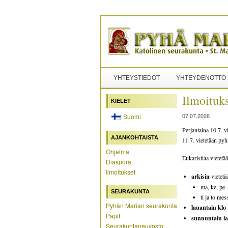
YHTEYSTIEDOT
YHTEYDENOTTO
Ilmoituk
KIELET
07.07.2026
Suomi
Perjantaina 10.7. 
AJANKOHTAISTA
11.7. vietetään py
Ohjelma
Eukaristiaa vietetä
Diaspora
Ilmoitukset
arkisin
vietetä
ma, ke, pe
SEURAKUNTA
ti ja to me
Pyhän Marian seurakunta
lauantain klo
Papit
sunnuntain la
Seurakuntaneuvosto