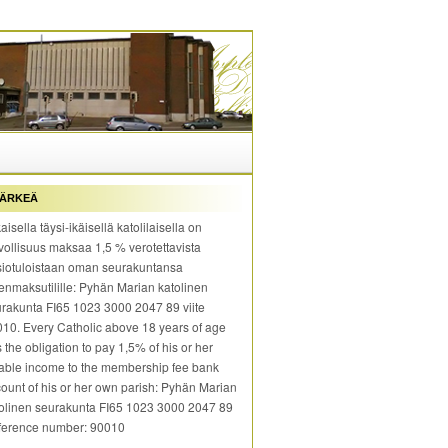
ÄRKEÄ
aisella täysi-ikäisellä katolilaisella on
vollisuus maksaa 1,5 % verotettavista
iotuloistaan oman seurakuntansa
enmaksutilille: Pyhän Marian katolinen
rakunta FI65 1023 3000 2047 89 viite
10. Every Catholic above 18 years of age
 the obligation to pay 1,5% of his or her
able income to the membership fee bank
ount of his or her own parish: Pyhän Marian
olinen seurakunta FI65 1023 3000 2047 89
ference number: 90010