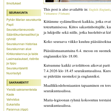
Ilmoitukset
This post is also available in:
English
(
Englanti
)
SEURAKUNTA
Vietnamese
(
Vietnam
)
Pyhän Marian seurakunta
Kiitämme sydämellisesti kaikkia, jotka ovat
Papit
toteuttamisessa. Kiitos sakastinhoitajille, ka
Seurakuntaneuvosto
ja lukijoille sekä niille, jotka huolehtivat k
Sääntökuntamaallikot ja
ryhmät
Koko seuraava viikko kuuluu pääsiäisoktaa
Seurakunnan historiaa
Seurakunnan alue
Pääsiäismaanantaina 6.4. messu on suomeksi
Kirkkorakennus ja taide
englanniksi klo 18.00.
Lasimaalaukset, ristintie
ja lippu
Kutsumme kaikki avioliittoon aikovat parit av
Seurakuntalehti
7.4.2026 klo 18.45 seurakuntasalissa. Kurss
Nuorisotyö
se pidetään suomeksi ja englanniksi.
SAKRAMENTIT
Maallikkodehoniaanien tapaaminen on torst
Yleistä sakramenteista
seurakuntasalissa.
Kaste
Vahvistus
Maria-legioonan ryhmä kokoontuu torstaisi
Eukaristia
seurakuntasalissa.
Parannus (rippi)