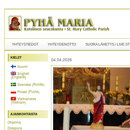
YHTEYSTIEDOT
YHTEYDENOTTO
SUORA LÄHETYS / LIVE S
KIELET
04.04.2026
Suomi
English
Englanti
(
)
Ruotsi
Svenska
(
)
Puola
Polski
(
)
Vietnamese
Vietnam
(
)
AJANKOHTAISTA
Ohjelma
Diaspora