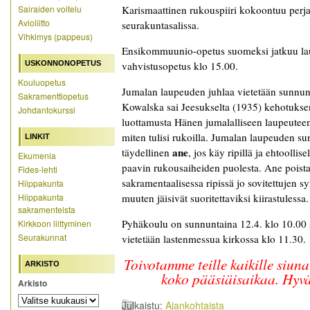
Sairaiden voitelu
Karismaattinen rukouspiiri kokoontuu perja
Avioliitto
seurakuntasalissa.
Vihkimys (pappeus)
Ensikommuunio-opetus suomeksi jatkuu lau
USKONNONOPETUS
vahvistusopetus klo 15.00.
Kouluopetus
Jumalan laupeuden juhlaa vietetään sunnunt
Sakramenttiopetus
Kowalska sai Jeesukselta (1935) kehotukse
Johdantokurssi
luottamusta Hänen jumalalliseen laupeuteens
miten tulisi rukoilla. Jumalan laupeuden s
LINKIT
ane
täydellinen
, jos käy ripillä ja ehtoolli
Ekumenia
paavin rukousaiheiden puolesta. Ane poista
Fides-lehti
sakramentaalisessa ripissä jo sovitettujen syn
Hiippakunta
Hiippakunta
muuten jäisivät suoritettaviksi kiirastulessa.
sakramenteista
Pyhäkoulu on sunnuntaina 12.4. klo 10.00 s
Kirkkoon liittyminen
Seurakunnat
vietetään lastenmessua kirkossa klo 11.30.
Toivotamme teille kaikille siun
ARKISTO
koko pääsiäisaikaa. Hyvä
Arkisto
Julkaistu:
Ajankohtaista