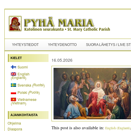
YHTEYSTIEDOT
YHTEYDENOTTO
SUORA LÄHETYS / LIVE S
KIELET
16.05.2026
Suomi
English
Englanti
(
)
Ruotsi
Svenska
(
)
Puola
Polski
(
)
Vietnamese
Vietnam
(
)
AJANKOHTAISTA
Ohjelma
This post is also available in:
English
(
Englanti
)
Diaspora