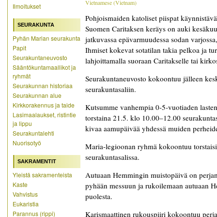
Vietnamese
(
Vietnam
)
Ilmoitukset
Pohjoismaiden katoliset piispat käynnistäv
SEURAKUNTA
Suomen Caritaksen keräys on auki kesäkuun
Pyhän Marian seurakunta
jatkuvassa epävarmuudessa sodan varjossa, j
Papit
Ihmiset kokevat sotatilan takia pelkoa ja 
Seurakuntaneuvosto
lahjoittamalla suoraan Caritakselle tai kirk
Sääntökuntamaallikot ja
ryhmät
Seurakuntaneuvosto kokoontuu jälleen kesk
Seurakunnan historiaa
seurakuntasaliin.
Seurakunnan alue
Kirkkorakennus ja taide
Kutsumme vanhempia 0-5-vuotiaden lasten
Lasimaalaukset, ristintie
torstaina 21.5. klo 10.00–12.00 seurakunta
ja lippu
kivaa aamupäivää yhdessä muiden perheid
Seurakuntalehti
Nuorisotyö
Maria-legioonan ryhmä kokoontuu torstaisi
seurakuntasalissa.
SAKRAMENTIT
Autuaan Hemmingin muistopäivä on perjant
Yleistä sakramenteista
Kaste
pyhään messuun ja rukoilemaan autuaan H
Vahvistus
puolesta.
Eukaristia
Parannus (rippi)
Karismaattinen rukouspiiri kokoontuu perja