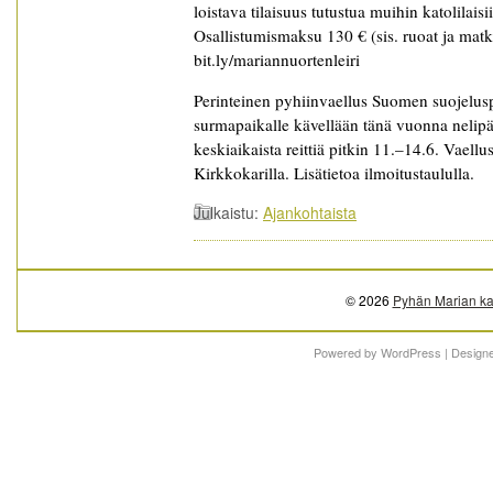
loistava tilaisuus tutustua muihin katolilais
Osallistumismaksu 130 € (sis. ruoat ja matk
bit.ly/mariannuortenleiri
Perinteinen pyhiinvaellus Suomen suojelu
surmapaikalle kävellään tänä vuonna nelipä
keskiaikaista reittiä pitkin 11.–14.6. Vae
Kirkkokarilla. Lisätietoa ilmoitustaululla.
Julkaistu:
Ajankohtaista
© 2026
Pyhän Marian ka
Powered by
WordPress
| Design