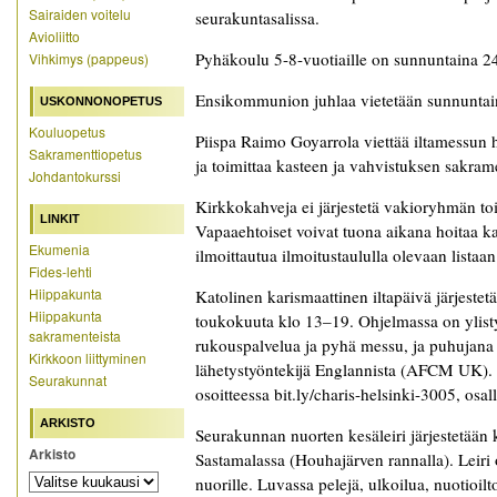
Sairaiden voitelu
seurakuntasalissa.
Avioliitto
Pyhäkoulu 5-8-vuotiaille on sunnuntaina 24
Vihkimys (pappeus)
Ensikommunion juhlaa vietetään sunnuntain
USKONNONOPETUS
Kouluopetus
Piispa Raimo Goyarrola viettää iltamessun 
Sakramenttiopetus
ja toimittaa kasteen ja vahvistuksen sakrame
Johdantokurssi
Kirkkokahveja ei järjestetä vakioryhmän to
LINKIT
Vapaaehtoiset voivat tuona aikana hoitaa ka
Ekumenia
ilmoittautua ilmoitustaululla olevaan listaan
Fides-lehti
Hiippakunta
Katolinen karismaattinen iltapäivä järjeste
Hiippakunta
toukokuuta klo 13–19. Ohjelmassa on ylistys
sakramenteista
rukouspalvelua ja pyhä messu, ja puhujana
Kirkkoon liittyminen
lähetystyöntekijä Englannista (AFCM UK).
Seurakunnat
osoitteessa bit.ly/charis-helsinki-3005, osa
ARKISTO
Seurakunnan nuorten kesäleiri järjestetään 
Arkisto
Sastamalassa (Houhajärven rannalla). Leiri 
nuorille. Luvassa pelejä, ulkoilua, nuotioil